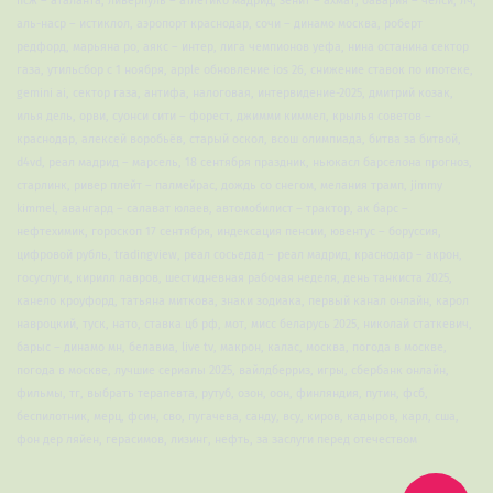
псж – аталанта, ливерпуль – атлетико мадрид, зенит – ахмат, бавария – челси, лч,
аль-наср – истиклол, аэропорт краснодар, сочи – динамо москва, роберт
редфорд, марьяна ро, аякс – интер, лига чемпионов уефа, нина останина сектор
газа, утильсбор с 1 ноября, apple обновление ios 26, снижение ставок по ипотеке,
gemini ai, сектор газа, антифа, налоговая, интервидение-2025, дмитрий козак,
илья дель, орви, суонси сити – форест, джимми киммел, крылья советов –
краснодар, алексей воробьёв, старый оскол, всош олимпиада, битва за битвой,
d4vd, реал мадрид – марсель, 18 сентября праздник, ньюкасл барселона прогноз,
старлинк, ривер плейт – палмейрас, дождь со снегом, мелания трамп, jimmy
kimmel, авангард – салават юлаев, автомобилист – трактор, ак барс –
нефтехимик, гороскоп 17 сентября, индексация пенсии, ювентус – боруссия,
цифровой рубль, tradingview, реал сосьедад – реал мадрид, краснодар – акрон,
госуслуги, кирилл лавров, шестидневная рабочая неделя, день танкиста 2025,
канело кроуфорд, татьяна миткова, знаки зодиака, первый канал онлайн, карол
навроцкий, туск, нато, ставка цб рф, мот, мисс беларусь 2025, николай статкевич,
барыс – динамо мн, белавиа, live tv, макрон, калас, москва, погода в москве,
погода в москве, лучшие сериалы 2025, вайлдберриз, игры, сбербанк онлайн,
фильмы, тг, выбрать терапевта, рутуб, озон, оон, финляндия, путин, фсб,
беспилотник, мерц, фсин, сво, пугачева, санду, всу, киров, кадыров, карл, сша,
фон дер ляйен, герасимов, лизинг, нефть, за заслуги перед отечеством