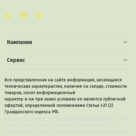
Компания
Сервис
Вся представленная на сайте информация, касающаяся
технических характеристик, наличия на складе, стоимости
товаров, носит информационный
характер и ни при каких условиях не является публичной
офертой, определяемой положениями Статьи 437 (2)
Гражданского кодекса РФ.
псж – аталанта, ливерпуль – атлетико мадрид, зенит – ахмат, бавария – челси, лч,
аль-наср – истиклол, аэропорт краснодар, сочи – динамо москва, роберт
редфорд, марьяна ро, аякс – интер, лига чемпионов уефа, нина останина сектор