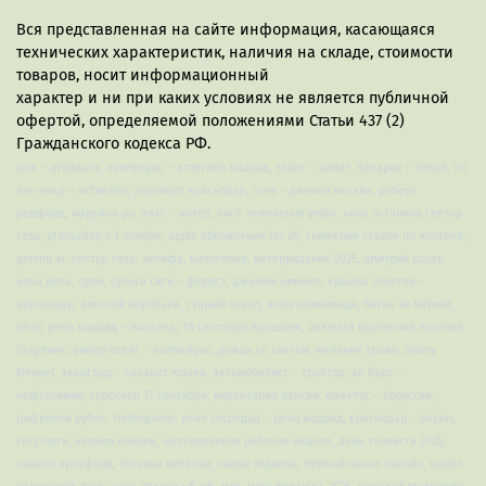
Вся представленная на сайте информация, касающаяся
технических характеристик, наличия на складе, стоимости
товаров, носит информационный
характер и ни при каких условиях не является публичной
офертой, определяемой положениями Статьи 437 (2)
Гражданского кодекса РФ.
псж – аталанта, ливерпуль – атлетико мадрид, зенит – ахмат, бавария – челси, лч,
аль-наср – истиклол, аэропорт краснодар, сочи – динамо москва, роберт
редфорд, марьяна ро, аякс – интер, лига чемпионов уефа, нина останина сектор
газа, утильсбор с 1 ноября, apple обновление ios 26, снижение ставок по ипотеке,
gemini ai, сектор газа, антифа, налоговая, интервидение-2025, дмитрий козак,
илья дель, орви, суонси сити – форест, джимми киммел, крылья советов –
краснодар, алексей воробьёв, старый оскол, всош олимпиада, битва за битвой,
d4vd, реал мадрид – марсель, 18 сентября праздник, ньюкасл барселона прогноз,
старлинк, ривер плейт – палмейрас, дождь со снегом, мелания трамп, jimmy
kimmel, авангард – салават юлаев, автомобилист – трактор, ак барс –
нефтехимик, гороскоп 17 сентября, индексация пенсии, ювентус – боруссия,
цифровой рубль, tradingview, реал сосьедад – реал мадрид, краснодар – акрон,
госуслуги, кирилл лавров, шестидневная рабочая неделя, день танкиста 2025,
канело кроуфорд, татьяна миткова, знаки зодиака, первый канал онлайн, карол