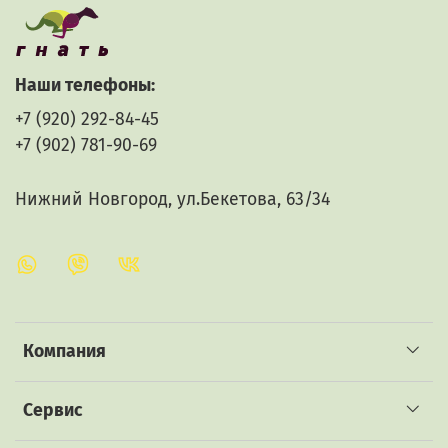
Помогают при приготовлении закруток и выпечке
десертов. Ложки складываются одна в другую, не
занимая лишнего места на вашей кухне. Ложка весы
подойдет для стирального порошка, геля для стирки
Наши телефоны:
или посудомоечной машины или в других
+7 (920) 292-84-45
хозяйственных целях.
+7 (902) 781-90-69
Нижний Новгород, ул.Бекетова, 63/34
рецепты здорового питания
Компания
Сервис