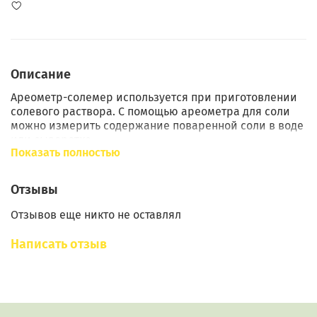
Описание
Ареометр-солемер используется при приготовлении
солевого раствора. С помощью ареометра для соли
можно измерить содержание поваренной соли в воде
или сыворотке.
Показать полностью
Ареометр-солемер широко используется в кулинарии
- при квашении овощей, мочении фруктов, при
Отзывы
консервировании и посоле овощей, а также при
солении мяса или рыбы.
Отзывов еще никто не оставлял
Прибор не содержит ртути или других токсичных
Написать отзыв
металлов, полностью экологичен.
Легкий и простой в применении - для определения
концентрации соли опустите прибор в измеряемую
жидкость. Солемер не должен прикасаться к стенкам
сосуда, снимать показания при температуре жидкости