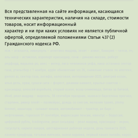
Вся представленная на сайте информация, касающаяся
технических характеристик, наличия на складе, стоимости
товаров, носит информационный
характер и ни при каких условиях не является публичной
офертой, определяемой положениями Статьи 437 (2)
Гражданского кодекса РФ.
псж – аталанта, ливерпуль – атлетико мадрид, зенит – ахмат, бавария – челси, лч,
аль-наср – истиклол, аэропорт краснодар, сочи – динамо москва, роберт
редфорд, марьяна ро, аякс – интер, лига чемпионов уефа, нина останина сектор
газа, утильсбор с 1 ноября, apple обновление ios 26, снижение ставок по ипотеке,
gemini ai, сектор газа, антифа, налоговая, интервидение-2025, дмитрий козак,
илья дель, орви, суонси сити – форест, джимми киммел, крылья советов –
краснодар, алексей воробьёв, старый оскол, всош олимпиада, битва за битвой,
d4vd, реал мадрид – марсель, 18 сентября праздник, ньюкасл барселона прогноз,
старлинк, ривер плейт – палмейрас, дождь со снегом, мелания трамп, jimmy
kimmel, авангард – салават юлаев, автомобилист – трактор, ак барс –
нефтехимик, гороскоп 17 сентября, индексация пенсии, ювентус – боруссия,
цифровой рубль, tradingview, реал сосьедад – реал мадрид, краснодар – акрон,
госуслуги, кирилл лавров, шестидневная рабочая неделя, день танкиста 2025,
канело кроуфорд, татьяна миткова, знаки зодиака, первый канал онлайн, карол