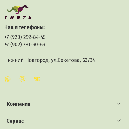
20°C.
Диапазон измерения плотности: 1000-1230 кг/м3 (0-
30%)
Наши телефоны:
Шаг деления: 100 кг/м3
+7 (920) 292-84-45
Погрешность: ±5%
+7 (902) 781-90-69
Материал: стекло
Нижний Новгород, ул.Бекетова, 63/34
Масса: 10 г
Длина: 13 см
Производитель: Роскомфорт, Россия
Компания
Сервис