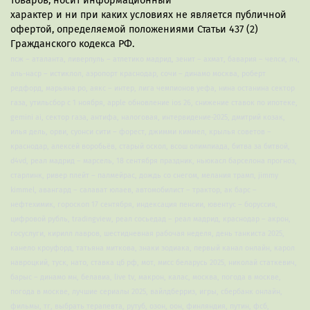
товаров, носит информационный
характер и ни при каких условиях не является публичной
офертой, определяемой положениями Статьи 437 (2)
Гражданского кодекса РФ.
псж – аталанта, ливерпуль – атлетико мадрид, зенит – ахмат, бавария – челси, лч,
аль-наср – истиклол, аэропорт краснодар, сочи – динамо москва, роберт
редфорд, марьяна ро, аякс – интер, лига чемпионов уефа, нина останина сектор
газа, утильсбор с 1 ноября, apple обновление ios 26, снижение ставок по ипотеке,
gemini ai, сектор газа, антифа, налоговая, интервидение-2025, дмитрий козак,
илья дель, орви, суонси сити – форест, джимми киммел, крылья советов –
краснодар, алексей воробьёв, старый оскол, всош олимпиада, битва за битвой,
d4vd, реал мадрид – марсель, 18 сентября праздник, ньюкасл барселона прогноз,
старлинк, ривер плейт – палмейрас, дождь со снегом, мелания трамп, jimmy
kimmel, авангард – салават юлаев, автомобилист – трактор, ак барс –
нефтехимик, гороскоп 17 сентября, индексация пенсии, ювентус – боруссия,
цифровой рубль, tradingview, реал сосьедад – реал мадрид, краснодар – акрон,
госуслуги, кирилл лавров, шестидневная рабочая неделя, день танкиста 2025,
канело кроуфорд, татьяна миткова, знаки зодиака, первый канал онлайн, карол
навроцкий, туск, нато, ставка цб рф, мот, мисс беларусь 2025, николай статкевич,
барыс – динамо мн, белавиа, live tv, макрон, калас, москва, погода в москве,
погода в москве, лучшие сериалы 2025, вайлдберриз, игры, сбербанк онлайн,
фильмы, тг, выбрать терапевта, рутуб, озон, оон, финляндия, путин, фсб,