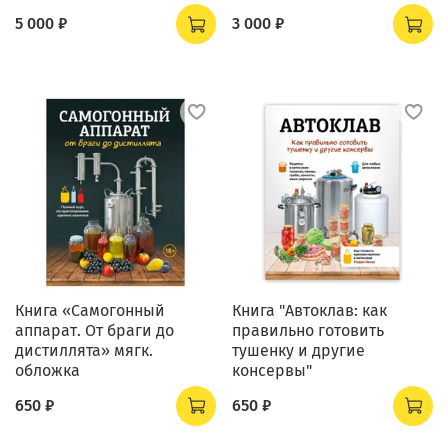
5 000 ₽
3 000 ₽
Книга «Сaмогонный
Книга "Автоклав: как
аппарат. От браги до
правильно готовить
дистиллята» мягк.
тушенку и другие
обложка
консервы"
650 ₽
650 ₽