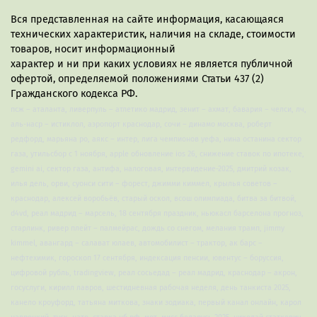
Вся представленная на сайте информация, касающаяся
технических характеристик, наличия на складе, стоимости
товаров, носит информационный
характер и ни при каких условиях не является публичной
офертой, определяемой положениями Статьи 437 (2)
Гражданского кодекса РФ.
псж – аталанта, ливерпуль – атлетико мадрид, зенит – ахмат, бавария – челси, лч,
аль-наср – истиклол, аэропорт краснодар, сочи – динамо москва, роберт
редфорд, марьяна ро, аякс – интер, лига чемпионов уефа, нина останина сектор
газа, утильсбор с 1 ноября, apple обновление ios 26, снижение ставок по ипотеке,
gemini ai, сектор газа, антифа, налоговая, интервидение-2025, дмитрий козак,
илья дель, орви, суонси сити – форест, джимми киммел, крылья советов –
краснодар, алексей воробьёв, старый оскол, всош олимпиада, битва за битвой,
d4vd, реал мадрид – марсель, 18 сентября праздник, ньюкасл барселона прогноз,
старлинк, ривер плейт – палмейрас, дождь со снегом, мелания трамп, jimmy
kimmel, авангард – салават юлаев, автомобилист – трактор, ак барс –
нефтехимик, гороскоп 17 сентября, индексация пенсии, ювентус – боруссия,
цифровой рубль, tradingview, реал сосьедад – реал мадрид, краснодар – акрон,
госуслуги, кирилл лавров, шестидневная рабочая неделя, день танкиста 2025,
канело кроуфорд, татьяна миткова, знаки зодиака, первый канал онлайн, карол