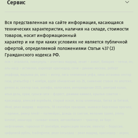
Сервис
⭐️ В каждый набор мы положили для вас три
фирменные этикетки для бутылочек.
Вся представленная на сайте информация, касающаяся
технических характеристик, наличия на складе, стоимости
товаров, носит информационный
характер и ни при каких условиях не является публичной
офертой, определяемой положениями Статьи 437 (2)
Гражданского кодекса РФ.
псж – аталанта, ливерпуль – атлетико мадрид, зенит – ахмат, бавария – челси, лч,
аль-наср – истиклол, аэропорт краснодар, сочи – динамо москва, роберт
редфорд, марьяна ро, аякс – интер, лига чемпионов уефа, нина останина сектор
газа, утильсбор с 1 ноября, apple обновление ios 26, снижение ставок по ипотеке,
gemini ai, сектор газа, антифа, налоговая, интервидение-2025, дмитрий козак,
илья дель, орви, суонси сити – форест, джимми киммел, крылья советов –
краснодар, алексей воробьёв, старый оскол, всош олимпиада, битва за битвой,
d4vd, реал мадрид – марсель, 18 сентября праздник, ньюкасл барселона прогноз,
старлинк, ривер плейт – палмейрас, дождь со снегом, мелания трамп, jimmy
kimmel, авангард – салават юлаев, автомобилист – трактор, ак барс –
нефтехимик, гороскоп 17 сентября, индексация пенсии, ювентус – боруссия,
цифровой рубль, tradingview, реал сосьедад – реал мадрид, краснодар – акрон,