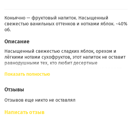
Коньячно — фруктовый напиток. Насыщенный
свежестью ванильных оттенков и нотками яблок. ~40%
об.
Описание
Насыщенный свежестью сладких яблок, орехом и
лёгкими нотами сухофруктов, этот напиток не оставит
равнодушными тех, кто любит десертные
многогранные вкусы и насыщенные пряные ароматы.
Показать полностью
Готовая настойка станет прекрасным аперитивом в
чистом виде и покорит вас терпкостью вкуса дубовой
Отзывы
бочки и деликатным яблочным ароматом. Также
ликер будет прекрасен в коктейлях, которым он
Отзывов еще никто не оставлял
подарит благородный фруктовый вкус.
Написать отзыв
Состав: изюм, яблоко сушеное, кора дуба,
перегородки грецкого ореха, чернослив, декстроза,
ванилин, перец черный горошек.
Вес: 122 гр.