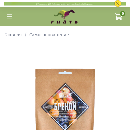
0
Главная
Самогоноварение