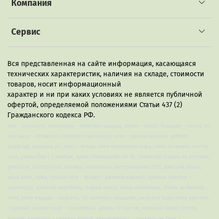
Компания
Сервис
Вся представленная на сайте информация, касающаяся
технических характеристик, наличия на складе, стоимости
товаров, носит информационный
характер и ни при каких условиях не является публичной
офертой, определяемой положениями Статьи 437 (2)
Гражданского кодекса РФ.
псж – аталанта, ливерпуль – атлетико мадрид, зенит – ахмат, бавария – челси, лч,
аль-наср – истиклол, аэропорт краснодар, сочи – динамо москва, роберт
редфорд, марьяна ро, аякс – интер, лига чемпионов уефа, нина останина сектор
газа, утильсбор с 1 ноября, apple обновление ios 26, снижение ставок по ипотеке,
gemini ai, сектор газа, антифа, налоговая, интервидение-2025, дмитрий козак,
илья дель, орви, суонси сити – форест, джимми киммел, крылья советов –
краснодар, алексей воробьёв, старый оскол, всош олимпиада, битва за битвой,
d4vd, реал мадрид – марсель, 18 сентября праздник, ньюкасл барселона прогноз,
старлинк, ривер плейт – палмейрас, дождь со снегом, мелания трамп, jimmy
kimmel, авангард – салават юлаев, автомобилист – трактор, ак барс –