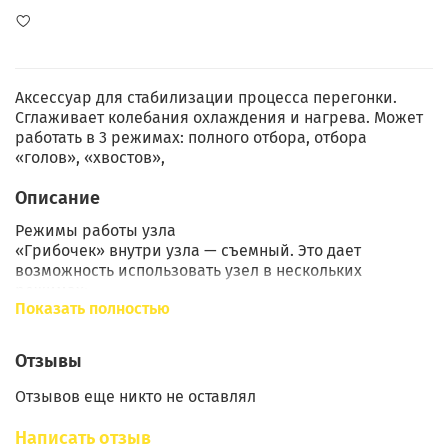
Аксессуар для стабилизации процесса перегонки.
Сглаживает колебания охлаждения и нагрева. Может
работать в 3 режимах: полного отбора, отбора
«голов», «хвостов»,
Описание
Режимы работы узла
«Грибочек» внутри узла — съемный. Это дает
возможность использовать узел в нескольких
режимах:
Показать полностью
Режиме полного отбора.
Отзывы
Режиме отбора «голов».
Отзывов еще никто не оставлял
Режиме отбора «хвостов».
В режиме полного отбора дополнительно понадобится
Написать отзыв