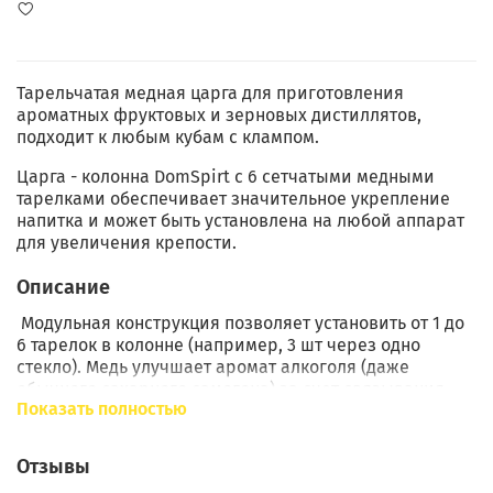
Тарельчатая медная царга для приготовления
ароматных фруктовых и зерновых дистиллятов,
подходит к любым кубам с клампом.
Царга - колонна DomSpirt c 6 сетчатыми медными
тарелками обеспечивает значительное укрепление
напитка и может быть установлена на любой аппарат
для увеличения крепости.
Описание
Модульная конструкция позволяет установить от 1 до
6 тарелок в колонне (например, 3 шт через одно
стекло). Медь улучшает аромат алкоголя (даже
обычного сахарного самогона) за счет связывания
Показать полностью
сернистых соединений, а также связывает
соединения серы, позволяя получать благородные
дистилляты (виски, бренди, коньяк) без запаха
Отзывы
самогона. 6 тарелок обеспечивают крепость