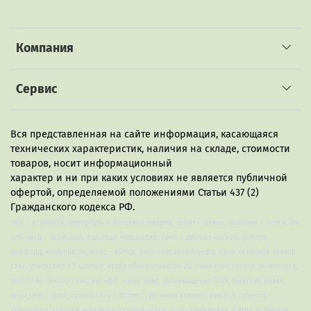
скандалы
Компания
Сервис
Вся представленная на сайте информация, касающаяся
технических характеристик, наличия на складе, стоимости
товаров, носит информационный
характер и ни при каких условиях не является публичной
офертой, определяемой положениями Статьи 437 (2)
Гражданского кодекса РФ.
псж – аталанта, ливерпуль – атлетико мадрид, зенит – ахмат, бавария – челси, лч,
аль-наср – истиклол, аэропорт краснодар, сочи – динамо москва, роберт
редфорд, марьяна ро, аякс – интер, лига чемпионов уефа, нина останина сектор
газа, утильсбор с 1 ноября, apple обновление ios 26, снижение ставок по ипотеке,
gemini ai, сектор газа, антифа, налоговая, интервидение-2025, дмитрий козак,
илья дель, орви, суонси сити – форест, джимми киммел, крылья советов –
краснодар, алексей воробьёв, старый оскол, всош олимпиада, битва за битвой,