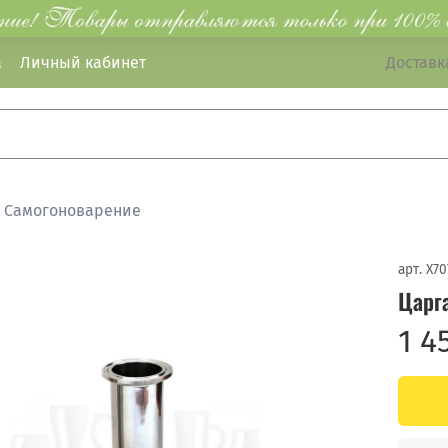
а
Личный кабинет
Доставка
Самогоноварение
арт.
X70
Царг
1 4