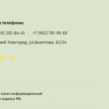
 телефоны:
20) 292-84-45
+7 (902) 781-90-69
ий Новгород, ул.Бекетова, 63/34
в, носит информационный
 кодекса РФ.
арьяна ро, аякс – интер, лига чемпионов уефа, нина останина сектор газа,