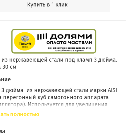
Купить в 1 клик
 из нержавеющей стали под кламп 3 дюйма.
 30 см
ание
 3 дюйма из нержавеющей стали марки AISI
а перегонный куб самогонного аппарата
иллятора). Используется для увеличения
ы ректификационной колонны. Благодаря
ать полностью
й установке самогон избавляется от
ных масел, которые дают неприятный запах и
вы
ус.