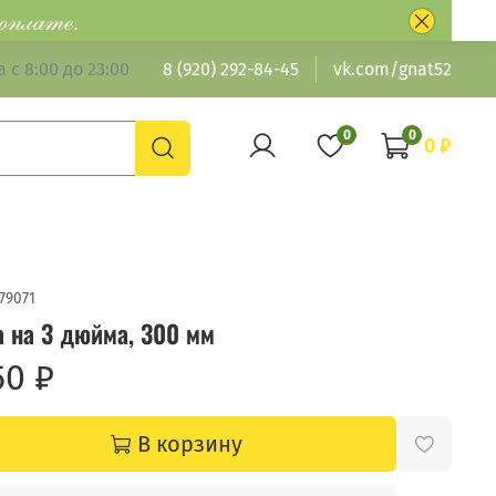
 с 8:00 до 23:00
8 (920) 292-84-45
vk.com/gnat52
0
0
0 ₽
79071
а на 3 дюйма, 300 мм
50 ₽
В корзину