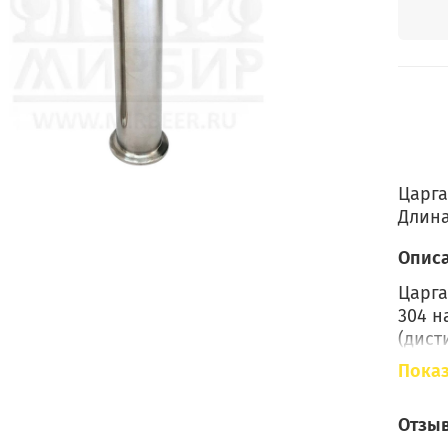
Царга
Длина
Опис
Царга
304 н
(дист
высот
Показ
данно
сивуш
Отзы
привк