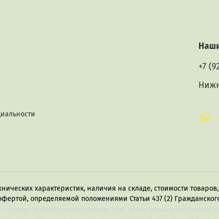
Наши
+7 (9
Нижн
циальности
хнических характеристик, наличия на складе, стоимости товаро
офертой, определяемой положениями Статьи 437 (2) Гражданского
лч, аль-наср – истиклол, аэропорт краснодар, сочи – динамо москва, роберт редфорд, м