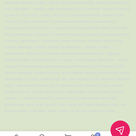
редфорд, марьяна ро, аякс – интер, лига чемпионов уефа, нина останина сектор
газа, утильсбор с 1 ноября, apple обновление ios 26, снижение ставок по ипотеке,
gemini ai, сектор газа, антифа, налоговая, интервидение-2025, дмитрий козак,
илья дель, орви, суонси сити – форест, джимми киммел, крылья советов –
краснодар, алексей воробьёв, старый оскол, всош олимпиада, битва за битвой,
d4vd, реал мадрид – марсель, 18 сентября праздник, ньюкасл барселона прогноз,
старлинк, ривер плейт – палмейрас, дождь со снегом, мелания трамп, jimmy
kimmel, авангард – салават юлаев, автомобилист – трактор, ак барс –
нефтехимик, гороскоп 17 сентября, индексация пенсии, ювентус – боруссия,
цифровой рубль, tradingview, реал сосьедад – реал мадрид, краснодар – акрон,
госуслуги, кирилл лавров, шестидневная рабочая неделя, день танкиста 2025,
канело кроуфорд, татьяна миткова, знаки зодиака, первый канал онлайн, карол
навроцкий, туск, нато, ставка цб рф, мот, мисс беларусь 2025, николай статкевич,
барыс – динамо мн, белавиа, live tv, макрон, калас, москва, погода в москве,
погода в москве, лучшие сериалы 2025, вайлдберриз, игры, сбербанк онлайн,
фильмы, тг, выбрать терапевта, рутуб, озон, оон, финляндия, путин, фсб,
беспилотник, мерц, фсин, сво, пугачева, санду, всу, киров, кадыров, карл, сша,
фон дер ляйен, герасимов, лизинг, нефть, за заслуги перед отечеством
0