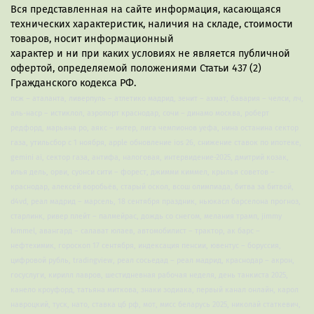
Вся представленная на сайте информация, касающаяся
технических характеристик, наличия на складе, стоимости
товаров, носит информационный
характер и ни при каких условиях не является публичной
офертой, определяемой положениями Статьи 437 (2)
Гражданского кодекса РФ.
псж – аталанта, ливерпуль – атлетико мадрид, зенит – ахмат, бавария – челси, лч,
аль-наср – истиклол, аэропорт краснодар, сочи – динамо москва, роберт
редфорд, марьяна ро, аякс – интер, лига чемпионов уефа, нина останина сектор
газа, утильсбор с 1 ноября, apple обновление ios 26, снижение ставок по ипотеке,
gemini ai, сектор газа, антифа, налоговая, интервидение-2025, дмитрий козак,
илья дель, орви, суонси сити – форест, джимми киммел, крылья советов –
краснодар, алексей воробьёв, старый оскол, всош олимпиада, битва за битвой,
d4vd, реал мадрид – марсель, 18 сентября праздник, ньюкасл барселона прогноз,
старлинк, ривер плейт – палмейрас, дождь со снегом, мелания трамп, jimmy
kimmel, авангард – салават юлаев, автомобилист – трактор, ак барс –
нефтехимик, гороскоп 17 сентября, индексация пенсии, ювентус – боруссия,
цифровой рубль, tradingview, реал сосьедад – реал мадрид, краснодар – акрон,
госуслуги, кирилл лавров, шестидневная рабочая неделя, день танкиста 2025,
канело кроуфорд, татьяна миткова, знаки зодиака, первый канал онлайн, карол
навроцкий, туск, нато, ставка цб рф, мот, мисс беларусь 2025, николай статкевич,