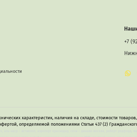
Наши
+7 (9
Нижн
циальности
хнических характеристик, наличия на складе, стоимости товаро
офертой, определяемой положениями Статьи 437 (2) Гражданского
лч, аль-наср – истиклол, аэропорт краснодар, сочи – динамо москва, роберт редфорд, м