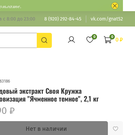
 с 8:00 до 23:00
8 (920) 292-84-45
vk.com/gnat52
0
0
0 ₽
63186
довый экстракт Своя Кружка
визация "Ячменное темное", 2,1 кг
90 ₽
Нет в наличии