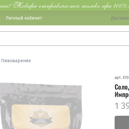
а
Личный кабинет
Доставка
Пивоварение
арт.
X70
Соло
Импро
1 3