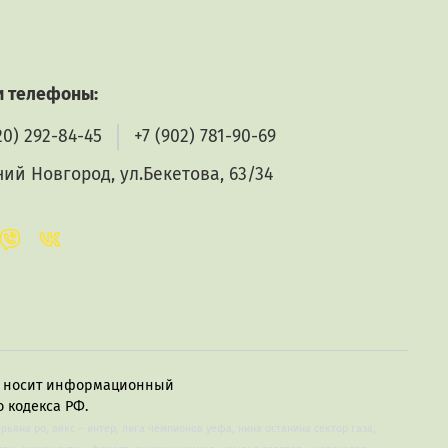
 телефоны:
20) 292-84-45
+7 (902) 781-90-69
ий Новгород, ул.Бекетова, 63/34
в, носит информационный
 кодекса РФ.
арьяна ро, аякс – интер, лига чемпионов уефа, нина останина сектор газа,