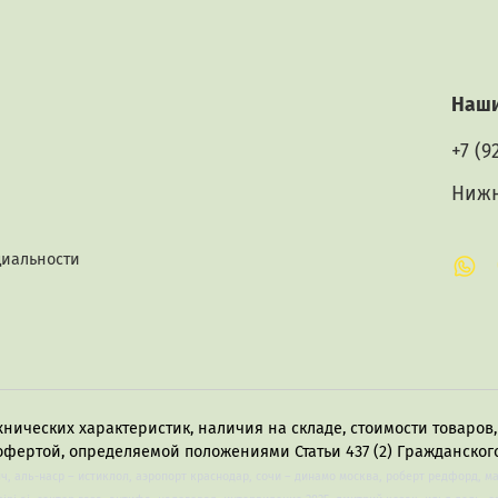
Наши
+7 (9
Нижн
циальности
хнических характеристик, наличия на складе, стоимости товаро
офертой, определяемой положениями Статьи 437 (2) Гражданского
лч, аль-наср – истиклол, аэропорт краснодар, сочи – динамо москва, роберт редфорд, м