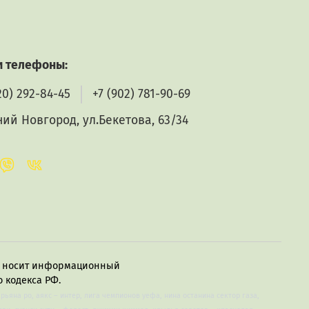
 телефоны:
20) 292-84-45
+7 (902) 781-90-69
ий Новгород, ул.Бекетова, 63/34
в, носит информационный
 кодекса РФ.
арьяна ро, аякс – интер, лига чемпионов уефа, нина останина сектор газа,