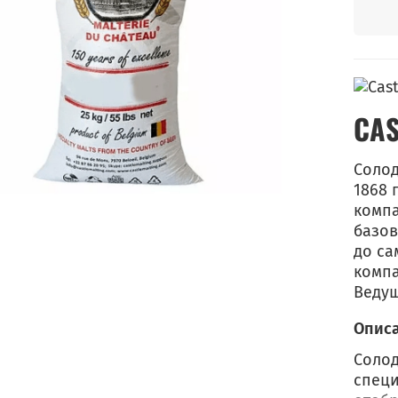
CAS
Солод
1868 
компа
базов
до са
компа
Ведущ
Опис
Солод
специ