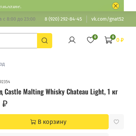
 с 8:00 до 23:00
8 (920) 292-84-45
vk.com/gnat52
0
0
0 ₽
од
92354
 Castle Malting Whisky Chateau Light, 1 кг
 ₽
В корзину