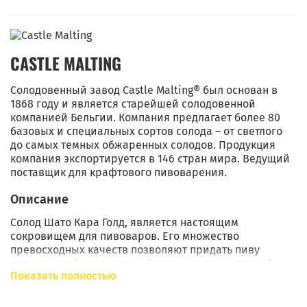
CASTLE MALTING
Солодовенный завод Castle Malting® был основан в
1868 году и является старейшей солодовенной
компанией Бельгии. Компания предлагает более 80
базовых и специальных сортов солода – от светлого
до самых темных обжаренных солодов. Продукция
компания экспортируется в 146 стран мира. Ведущий
поставщик для крафтового пивоварения.
Описание
Солод Шато Кара Голд, является настоящим
сокровищем для пивоваров. Его множество
превосходных качеств позволяют придать пиву
насыщенный карамельный привкус и уникальный
Показать полностью
аромат, а также темно-янтарный оттенок.
Шато Кара Голд усиливает бархатистость пива и