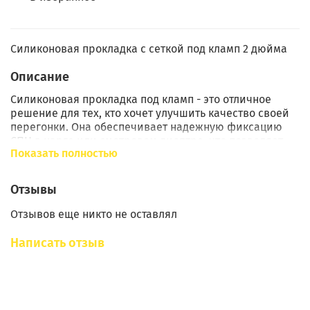
Силиконовая прокладка с сеткой под кламп 2 дюйма
Описание
Силиконовая прокладка под кламп - это отличное
решение для тех, кто хочет улучшить качество своей
перегонки. Она обеспечивает надежную фиксацию
СПН в царге или смотровом диоптре, что позволяет
Показать полностью
избежать нежелательных потерь продукта. Кроме
того, эта прокладка не влияет на вкус конечного
продукта, что делает ее идеальным выбором для тех,
Отзывы
кто ценит качество и безопасность своей продукции.
Отзывов еще никто не оставлял
Преимущества силиконовой прокладки с сеткой:
Написать отзыв
- Не влияет на качество продукта;
- Надежно фиксирует СПН;
- Обеспечивает безопасность процесса
перегонки;
- Легко устанавливается и снимается.