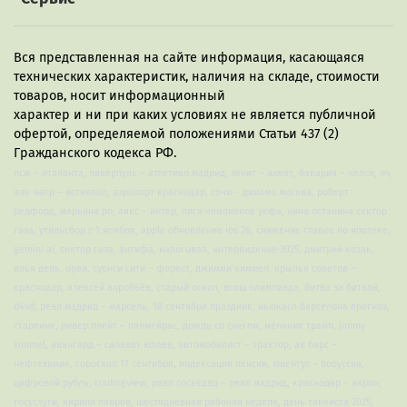
Вся представленная на сайте информация, касающаяся
технических характеристик, наличия на складе, стоимости
товаров, носит информационный
характер и ни при каких условиях не является публичной
офертой, определяемой положениями Статьи 437 (2)
Гражданского кодекса РФ.
псж – аталанта, ливерпуль – атлетико мадрид, зенит – ахмат, бавария – челси, лч,
аль-наср – истиклол, аэропорт краснодар, сочи – динамо москва, роберт
редфорд, марьяна ро, аякс – интер, лига чемпионов уефа, нина останина сектор
газа, утильсбор с 1 ноября, apple обновление ios 26, снижение ставок по ипотеке,
gemini ai, сектор газа, антифа, налоговая, интервидение-2025, дмитрий козак,
илья дель, орви, суонси сити – форест, джимми киммел, крылья советов –
краснодар, алексей воробьёв, старый оскол, всош олимпиада, битва за битвой,
d4vd, реал мадрид – марсель, 18 сентября праздник, ньюкасл барселона прогноз,
старлинк, ривер плейт – палмейрас, дождь со снегом, мелания трамп, jimmy
kimmel, авангард – салават юлаев, автомобилист – трактор, ак барс –
нефтехимик, гороскоп 17 сентября, индексация пенсии, ювентус – боруссия,
цифровой рубль, tradingview, реал сосьедад – реал мадрид, краснодар – акрон,
госуслуги, кирилл лавров, шестидневная рабочая неделя, день танкиста 2025,