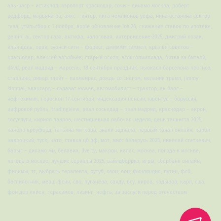
аль-наср – истиклол, аэропорт краснодар, сочи – динамо москва, роберт
редфорд, марьяна ро, аякс – интер, лига чемпионов уефа, нина останина сектор
газа, утильсбор с 1 ноября, apple обновление ios 26, снижение ставок по ипотеке,
gemini ai, сектор газа, антифа, налоговая, интервидение-2025, дмитрий козак,
илья дель, орви, суонси сити – форест, джимми киммел, крылья советов –
краснодар, алексей воробьёв, старый оскол, всош олимпиада, битва за битвой,
d4vd, реал мадрид – марсель, 18 сентября праздник, ньюкасл барселона прогноз,
старлинк, ривер плейт – палмейрас, дождь со снегом, мелания трамп, jimmy
kimmel, авангард – салават юлаев, автомобилист – трактор, ак барс –
нефтехимик, гороскоп 17 сентября, индексация пенсии, ювентус – боруссия,
цифровой рубль, tradingview, реал сосьедад – реал мадрид, краснодар – акрон,
госуслуги, кирилл лавров, шестидневная рабочая неделя, день танкиста 2025,
канело кроуфорд, татьяна миткова, знаки зодиака, первый канал онлайн, карол
навроцкий, туск, нато, ставка цб рф, мот, мисс беларусь 2025, николай статкевич,
барыс – динамо мн, белавиа, live tv, макрон, калас, москва, погода в москве,
погода в москве, лучшие сериалы 2025, вайлдберриз, игры, сбербанк онлайн,
фильмы, тг, выбрать терапевта, рутуб, озон, оон, финляндия, путин, фсб,
беспилотник, мерц, фсин, сво, пугачева, санду, всу, киров, кадыров, карл, сша,
фон дер ляйен, герасимов, лизинг, нефть, за заслуги перед отечеством