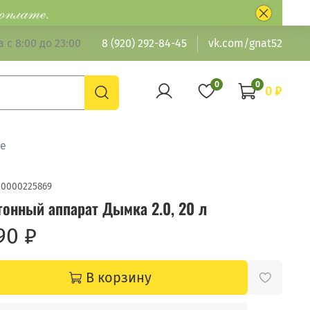
 с 8:00 до 23:00
8 (920) 292-84-45
vk.com/gnat52
0
0
0 ₽
ие
00000225869
гонный аппарат Дымка 2.0, 20 л
90 ₽
В корзину