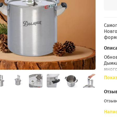
Самог
Новго
форм
Опис
Обнов
Дымка
много
бренд
Показ
высок
компа
Отзы
Отзыво
Н
Напис