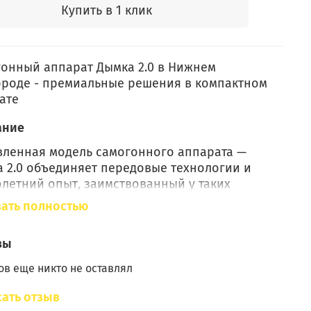
Купить в 1 клик
онный аппарат Дымка 2.0 в Нижнем
роде - премиальные решения в компактном
ате
ание
ленная модель самогонного аппарата —
 2.0 объединяет передовые технологии и
летний опыт, заимствованный у таких
ов, как Wein и Luxstahl, что обеспечивает
ать полностью
ое качество и широкий функционал в
ктном исполнении.
вы
Пищевая нержавеющая сталь
AISI 304
в еще никто не оставлял
овый куб
кастрюльного
типа
ать отзыв