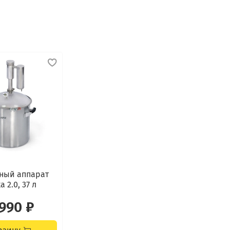
С
Дол
ана
ный аппарат
 2.0, 37 л
Аппар
 990 ₽
высо
AISI 