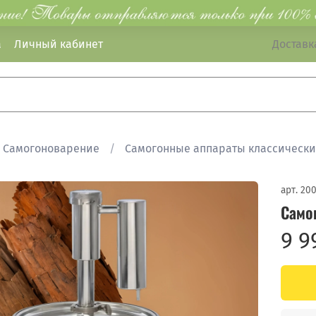
а
Личный кабинет
Доставка
Самогоноварение
Самогонные аппараты классическ
арт.
20
Само
9 9