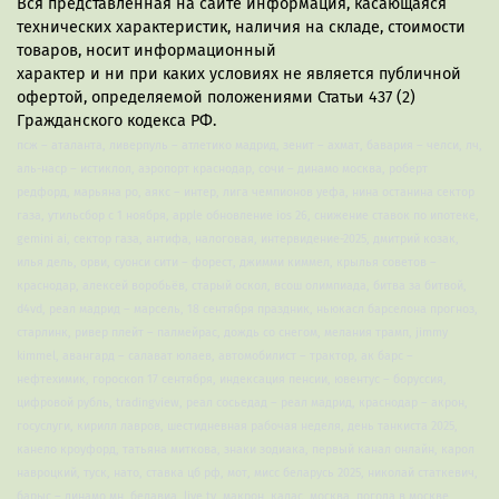
Вся представленная на сайте информация, касающаяся
технических характеристик, наличия на складе, стоимости
товаров, носит информационный
характер и ни при каких условиях не является публичной
офертой, определяемой положениями Статьи 437 (2)
Гражданского кодекса РФ.
псж – аталанта, ливерпуль – атлетико мадрид, зенит – ахмат, бавария – челси, лч,
аль-наср – истиклол, аэропорт краснодар, сочи – динамо москва, роберт
редфорд, марьяна ро, аякс – интер, лига чемпионов уефа, нина останина сектор
газа, утильсбор с 1 ноября, apple обновление ios 26, снижение ставок по ипотеке,
gemini ai, сектор газа, антифа, налоговая, интервидение-2025, дмитрий козак,
илья дель, орви, суонси сити – форест, джимми киммел, крылья советов –
краснодар, алексей воробьёв, старый оскол, всош олимпиада, битва за битвой,
d4vd, реал мадрид – марсель, 18 сентября праздник, ньюкасл барселона прогноз,
старлинк, ривер плейт – палмейрас, дождь со снегом, мелания трамп, jimmy
kimmel, авангард – салават юлаев, автомобилист – трактор, ак барс –
нефтехимик, гороскоп 17 сентября, индексация пенсии, ювентус – боруссия,
цифровой рубль, tradingview, реал сосьедад – реал мадрид, краснодар – акрон,
госуслуги, кирилл лавров, шестидневная рабочая неделя, день танкиста 2025,
канело кроуфорд, татьяна миткова, знаки зодиака, первый канал онлайн, карол
навроцкий, туск, нато, ставка цб рф, мот, мисс беларусь 2025, николай статкевич,
барыс – динамо мн, белавиа, live tv, макрон, калас, москва, погода в москве,