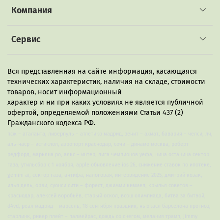
Компания
Сервис
Вся представленная на сайте информация, касающаяся
технических характеристик, наличия на складе, стоимости
товаров, носит информационный
характер и ни при каких условиях не является публичной
офертой, определяемой положениями Статьи 437 (2)
Гражданского кодекса РФ.
псж – аталанта, ливерпуль – атлетико мадрид, зенит – ахмат, бавария – челси, лч,
аль-наср – истиклол, аэропорт краснодар, сочи – динамо москва, роберт
редфорд, марьяна ро, аякс – интер, лига чемпионов уефа, нина останина сектор
газа, утильсбор с 1 ноября, apple обновление ios 26, снижение ставок по ипотеке,
gemini ai, сектор газа, антифа, налоговая, интервидение-2025, дмитрий козак,
илья дель, орви, суонси сити – форест, джимми киммел, крылья советов –
краснодар, алексей воробьёв, старый оскол, всош олимпиада, битва за битвой,
d4vd, реал мадрид – марсель, 18 сентября праздник, ньюкасл барселона прогноз,
старлинк, ривер плейт – палмейрас, дождь со снегом, мелания трамп, jimmy