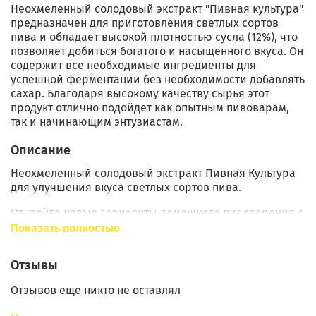
Неохмеленный солодовый экстракт "Пивная культура"
предназначен для приготовления светлых сортов
пива и обладает высокой плотностью сусла (12%), что
позволяет добиться богатого и насыщенного вкуса. Он
содержит все необходимые ингредиенты для
успешной ферментации без необходимости добавлять
сахар. Благодаря высокому качеству сырья этот
продукт отлично подойдет как опытным пивоварам,
так и начинающим энтузиастам.
Описание
Неохмеленный солодовый экстракт Пивная Культура
для улучшения вкуса светлых сортов пива.
Откройте новые горизонты домашнего пивоварения с
неохмеленным солодовым экстрактом Пивная
Показать полностью
Культура, который служит идеальным дополнением к
охмеленному солодовому экстракту. Этот экстракт
Отзывы
поможет вам приготовить более вкусное и
качественное темное пиво с насыщенным вкусом и
Отзывов еще никто не оставлял
глубоким ароматом.