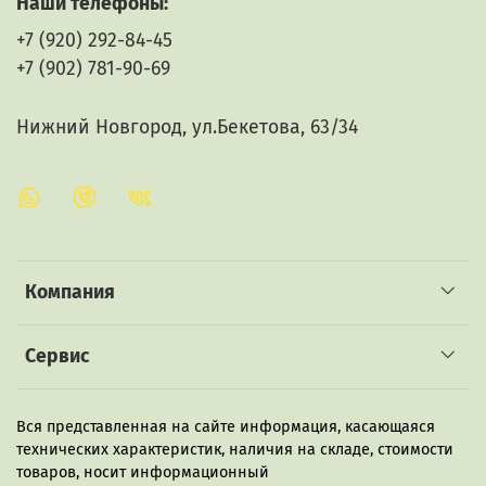
Наши телефоны:
мужу, и другу. Отмечайте Новый год с настоящим
+7 (920) 292-84-45
удовольствием - сделайте свою собственную водку
или наливку. Этот набор превратит процесс
+7 (902) 781-90-69
приготовления в настоящее искусство, станет
замечательной настойкой, которую ценят любители
Нижний Новгород, ул.Бекетова, 63/34
Компания
Сервис
Вся представленная на сайте информация, касающаяся
технических характеристик, наличия на складе, стоимости
товаров, носит информационный