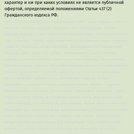
характер и ни при каких условиях не является публичной
офертой, определяемой положениями Статьи 437 (2)
Гражданского кодекса РФ.
псж – аталанта, ливерпуль – атлетико мадрид, зенит – ахмат, бавария – челси, лч,
аль-наср – истиклол, аэропорт краснодар, сочи – динамо москва, роберт
редфорд, марьяна ро, аякс – интер, лига чемпионов уефа, нина останина сектор
газа, утильсбор с 1 ноября, apple обновление ios 26, снижение ставок по ипотеке,
gemini ai, сектор газа, антифа, налоговая, интервидение-2025, дмитрий козак,
илья дель, орви, суонси сити – форест, джимми киммел, крылья советов –
краснодар, алексей воробьёв, старый оскол, всош олимпиада, битва за битвой,
d4vd, реал мадрид – марсель, 18 сентября праздник, ньюкасл барселона прогноз,
старлинк, ривер плейт – палмейрас, дождь со снегом, мелания трамп, jimmy
kimmel, авангард – салават юлаев, автомобилист – трактор, ак барс –
нефтехимик, гороскоп 17 сентября, индексация пенсии, ювентус – боруссия,
цифровой рубль, tradingview, реал сосьедад – реал мадрид, краснодар – акрон,
госуслуги, кирилл лавров, шестидневная рабочая неделя, день танкиста 2025,
канело кроуфорд, татьяна миткова, знаки зодиака, первый канал онлайн, карол
навроцкий, туск, нато, ставка цб рф, мот, мисс беларусь 2025, николай статкевич,
барыс – динамо мн, белавиа, live tv, макрон, калас, москва, погода в москве,
погода в москве, лучшие сериалы 2025, вайлдберриз, игры, сбербанк онлайн,
фильмы, тг, выбрать терапевта, рутуб, озон, оон, финляндия, путин, фсб,