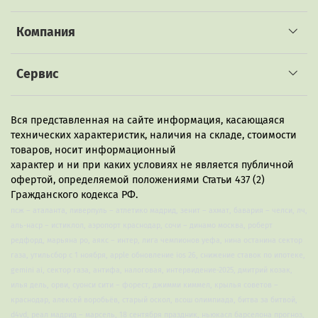
Компания
Сервис
Вся представленная на сайте информация, касающаяся
технических характеристик, наличия на складе, стоимости
товаров, носит информационный
характер и ни при каких условиях не является публичной
офертой, определяемой положениями Статьи 437 (2)
Гражданского кодекса РФ.
псж – аталанта, ливерпуль – атлетико мадрид, зенит – ахмат, бавария – челси, лч,
аль-наср – истиклол, аэропорт краснодар, сочи – динамо москва, роберт
редфорд, марьяна ро, аякс – интер, лига чемпионов уефа, нина останина сектор
газа, утильсбор с 1 ноября, apple обновление ios 26, снижение ставок по ипотеке,
gemini ai, сектор газа, антифа, налоговая, интервидение-2025, дмитрий козак,
илья дель, орви, суонси сити – форест, джимми киммел, крылья советов –
краснодар, алексей воробьёв, старый оскол, всош олимпиада, битва за битвой,
d4vd, реал мадрид – марсель, 18 сентября праздник, ньюкасл барселона прогноз,