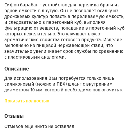
Сифон барабан - устройство для перелива браги из
одной емкости в другую. Он не позволяет осадку из
дрожжевых культур попасть в переливаемую емкость,
и следовательно в перегонный куб, выполняя
фильтрацию от веществ, попадание в перегонный куб
которых нежелательно. Это улучшает вкусо-
ароматические свойства готового продукта. Изделие
выполнено из пищевой нержавеющей стали, что
значительно увеличивает срок службы по сравнению
с пластиковыми аналогами.
Описание
Для использования Вам потребуется только лишь
силиконовый (можно и ПВХ) шланг с внутренним
диаметром 10 мм, который необходимо подключить к
данному устройству, подтянуть немного браги из
Показать полностью
емкости для брожения и начать перелив в
перегонный куб.
Отзывы
Отзывов еще никто не оставлял