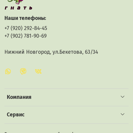
Состав: Шелковица сушеная, вишня сушеная, кубик
дубовый, миндаль обжаренный, декстроза
Наши телефоны:
Рецепт изготовления: Залить 2 литра самогона или
+7 (920) 292-84-45
водкой 40%, , настаивать 15 дней, периодически
+7 (902) 781-90-69
встряхивая настой. Отфильтровать (процедить) и
перелить в емкость.
Нижний Новгород, ул.Бекетова, 63/34
Масса: 105 гр
Компания
Сервис