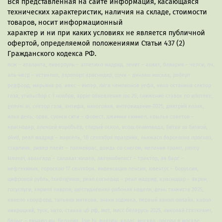
Вся представленная на сайте информация, касающаяся
технических характеристик, наличия на складе, стоимости
товаров, носит информационный
характер и ни при каких условиях не является публичной
офертой, определяемой положениями Статьи 437 (2)
Гражданского кодекса РФ.
псж – аталанта, ливерпуль – атлетико мадрид, зенит – ахмат, бавария – челси, лч,
аль-наср – истиклол, аэропорт краснодар, сочи – динамо москва, роберт
редфорд, марьяна ро, аякс – интер, лига чемпионов уефа, нина останина сектор
газа, утильсбор с 1 ноября, apple обновление ios 26, снижение ставок по ипотеке,
gemini ai, сектор газа, антифа, налоговая, интервидение-2025, дмитрий козак,
илья дель, орви, суонси сити – форест, джимми киммел, крылья советов –
краснодар, алексей воробьёв, старый оскол, всош олимпиада, битва за битвой,
d4vd, реал мадрид – марсель, 18 сентября праздник, ньюкасл барселона прогноз,
старлинк, ривер плейт – палмейрас, дождь со снегом, мелания трамп, jimmy
kimmel, авангард – салават юлаев, автомобилист – трактор, ак барс –
нефтехимик, гороскоп 17 сентября, индексация пенсии, ювентус – боруссия,
цифровой рубль, tradingview, реал сосьедад – реал мадрид, краснодар – акрон,
госуслуги, кирилл лавров, шестидневная рабочая неделя, день танкиста 2025,
канело кроуфорд, татьяна миткова, знаки зодиака, первый канал онлайн, карол
навроцкий, туск, нато, ставка цб рф, мот, мисс беларусь 2025, николай статкевич,
барыс – динамо мн, белавиа, live tv, макрон, калас, москва, погода в москве,