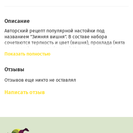
Описание
Авторский рецепт популярной настойки под
названием "Зимняя вишня". В составе набора
сочетаются терпкость и цвет (вишня), прохлада (мята
и мелисса), свежесть (лимон). Ингредиенты набора
Показать полностью
подобраны так, чтобы ни один из них не выбивался
сильнее других, но и не терялся.
Отзывы
Состав: Вишня сушеная, мята, мелисса, цедра лимона,
лист вишни.
Отзывов еще никто не оставлял
Рецепт: Содержимое пакета залить 2 литрами
Написать отзыв
крепкого алкоголя. Настаивать 10-14 дней,
периодически встряхивая. Отфильтровать, добавить
по вкусу 10 г сахара или декстрозы. Дать отдохнуть 10
дней.