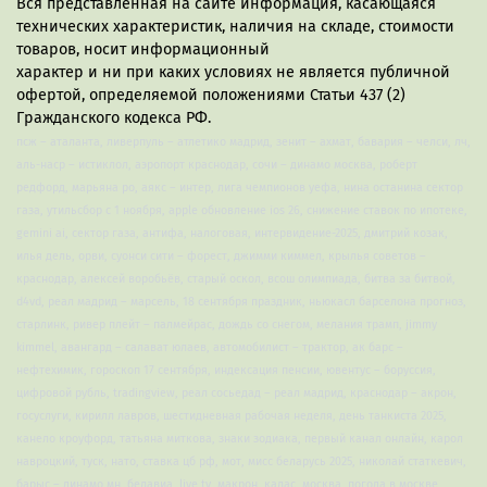
Вся представленная на сайте информация, касающаяся
технических характеристик, наличия на складе, стоимости
товаров, носит информационный
характер и ни при каких условиях не является публичной
офертой, определяемой положениями Статьи 437 (2)
Гражданского кодекса РФ.
псж – аталанта, ливерпуль – атлетико мадрид, зенит – ахмат, бавария – челси, лч,
аль-наср – истиклол, аэропорт краснодар, сочи – динамо москва, роберт
редфорд, марьяна ро, аякс – интер, лига чемпионов уефа, нина останина сектор
газа, утильсбор с 1 ноября, apple обновление ios 26, снижение ставок по ипотеке,
gemini ai, сектор газа, антифа, налоговая, интервидение-2025, дмитрий козак,
илья дель, орви, суонси сити – форест, джимми киммел, крылья советов –
краснодар, алексей воробьёв, старый оскол, всош олимпиада, битва за битвой,
d4vd, реал мадрид – марсель, 18 сентября праздник, ньюкасл барселона прогноз,
старлинк, ривер плейт – палмейрас, дождь со снегом, мелания трамп, jimmy
kimmel, авангард – салават юлаев, автомобилист – трактор, ак барс –
нефтехимик, гороскоп 17 сентября, индексация пенсии, ювентус – боруссия,
цифровой рубль, tradingview, реал сосьедад – реал мадрид, краснодар – акрон,
госуслуги, кирилл лавров, шестидневная рабочая неделя, день танкиста 2025,
канело кроуфорд, татьяна миткова, знаки зодиака, первый канал онлайн, карол
навроцкий, туск, нато, ставка цб рф, мот, мисс беларусь 2025, николай статкевич,
барыс – динамо мн, белавиа, live tv, макрон, калас, москва, погода в москве,