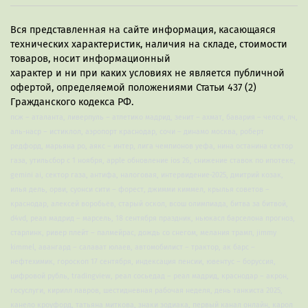
фирменные этикетки для бутылочек.
Вся представленная на сайте информация, касающаяся
технических характеристик, наличия на складе, стоимости
товаров, носит информационный
характер и ни при каких условиях не является публичной
офертой, определяемой положениями Статьи 437 (2)
Гражданского кодекса РФ.
псж – аталанта, ливерпуль – атлетико мадрид, зенит – ахмат, бавария – челси, лч,
аль-наср – истиклол, аэропорт краснодар, сочи – динамо москва, роберт
редфорд, марьяна ро, аякс – интер, лига чемпионов уефа, нина останина сектор
газа, утильсбор с 1 ноября, apple обновление ios 26, снижение ставок по ипотеке,
gemini ai, сектор газа, антифа, налоговая, интервидение-2025, дмитрий козак,
илья дель, орви, суонси сити – форест, джимми киммел, крылья советов –
краснодар, алексей воробьёв, старый оскол, всош олимпиада, битва за битвой,
d4vd, реал мадрид – марсель, 18 сентября праздник, ньюкасл барселона прогноз,
старлинк, ривер плейт – палмейрас, дождь со снегом, мелания трамп, jimmy
kimmel, авангард – салават юлаев, автомобилист – трактор, ак барс –
нефтехимик, гороскоп 17 сентября, индексация пенсии, ювентус – боруссия,
цифровой рубль, tradingview, реал сосьедад – реал мадрид, краснодар – акрон,
госуслуги, кирилл лавров, шестидневная рабочая неделя, день танкиста 2025,
канело кроуфорд, татьяна миткова, знаки зодиака, первый канал онлайн, карол