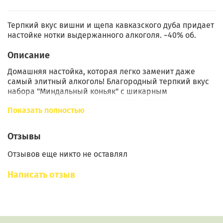
Терпкий вкус вишни и щепа кавказского дуба придает
настойке нотки выдержанного алкоголя. ~40% об.
Описание
Домашняя настойка, которая легко заменит даже
самый элитный алкоголь! Благородный терпкий вкус
набора "Миндальный коньяк" с шикарным
послевкусием вишни — именно то, что вам
Показать полностью
понравится!
Набор для приготовления настоек от "Алтайского
Отзывы
Винокура" создан для ценителей натурального вкуса
напитков. В его составе дубовые кубики средней
Отзывов еще никто не оставлял
обжарки (именно они придают элитный
выдержанный вкус), корица, миндаль, изюм, гвоздика
Написать отзыв
и вяленая вишня! "Миндальный коньяк" прекрасен как
для смакования в чистом виде, так и в качестве
добавки к кофе или чаю.
Состав: миндаль, сушеная вишня, изюм, дубовая щепа,