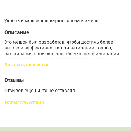
Удобный мешок для варки солода и хмеля.
Описание
Это мешок был разработан, чтобы достичь более
высокой эффективности при затирании солода,
настаивания напитков для облегчения фильтрации
более простым. Есть тесьма для затягивания мешка.
Показать полностью
После настаивания мешок просто моется, остатки
выкидываются.
Отзывы
Мешок является многоразовым, и применяется в
Отзывов еще никто не оставлял
условиях санкций по отношению к вредным
микроорганизмам.
Написать отзыв
Плотность 200
Размеры 10 см на 15 см.
Что означают цифры 100 и 200 у мешков для
затирания солода