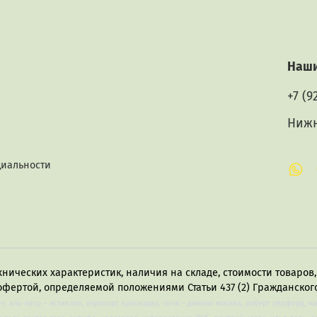
Наши
+7 (9
Нижн
циальности
хнических характеристик, наличия на складе, стоимости товаро
офертой, определяемой положениями Статьи 437 (2) Гражданского
лч, аль-наср – истиклол, аэропорт краснодар, сочи – динамо москва, роберт редфорд, м