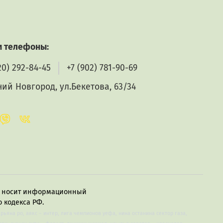
 телефоны:
20) 292-84-45
+7 (902) 781-90-69
ий Новгород, ул.Бекетова, 63/34
в, носит информационный
 кодекса РФ.
арьяна ро, аякс – интер, лига чемпионов уефа, нина останина сектор газа,