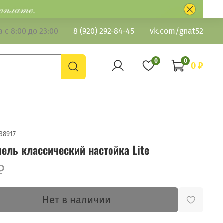
 с 8:00 до 23:00
8 (920) 292-84-45
vk.com/gnat52
0
0
0 ₽
38917
ель классический настойка Lite
₽
Нет в наличии