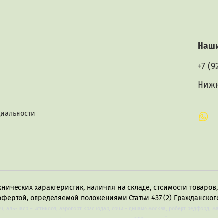
Наши
+7 (9
Нижн
циальности
хнических характеристик, наличия на складе, стоимости товаро
офертой, определяемой положениями Статьи 437 (2) Гражданского
лч, аль-наср – истиклол, аэропорт краснодар, сочи – динамо москва, роберт редфорд, м