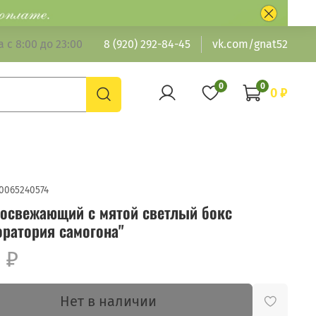
 с 8:00 до 23:00
8 (920) 292-84-45
vk.com/gnat52
0
0
0 ₽
0065240574
 освежающий с мятой светлый бокс
оратория самогона"
 ₽
Нет в наличии