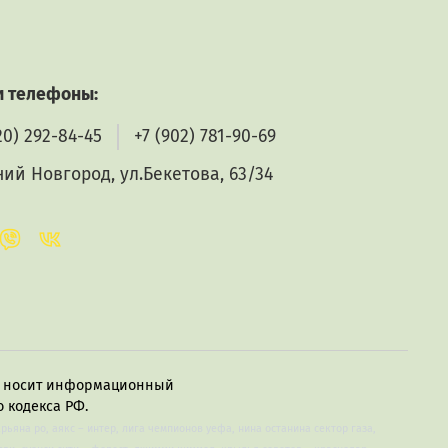
 телефоны:
20) 292-84-45
+7 (902) 781-90-69
ий Новгород, ул.Бекетова, 63/34
в, носит информационный
 кодекса РФ.
арьяна ро, аякс – интер, лига чемпионов уефа, нина останина сектор газа,