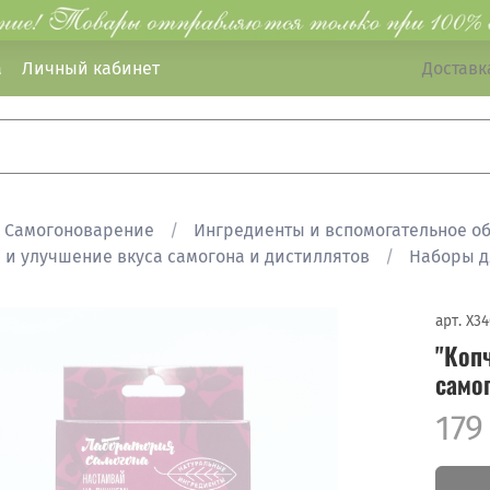
а
Личный кабинет
Доставка
Самогоноварение
Ингредиенты и вспомогательное о
 и улучшение вкуса самогона и дистиллятов
Наборы д
арт.
X34
"Коп
само
179