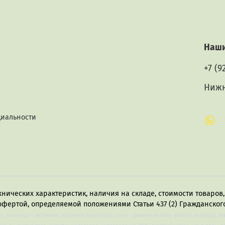
Наши
+7 (9
Нижн
циальности
хнических характеристик, наличия на складе, стоимости товаро
офертой, определяемой положениями Статьи 437 (2) Гражданского
лч, аль-наср – истиклол, аэропорт краснодар, сочи – динамо москва, роберт редфорд, м