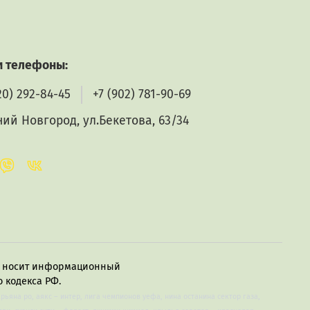
 телефоны:
20) 292-84-45
+7 (902) 781-90-69
ий Новгород, ул.Бекетова, 63/34
в, носит информационный
 кодекса РФ.
арьяна ро, аякс – интер, лига чемпионов уефа, нина останина сектор газа,