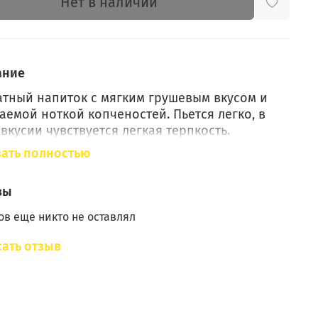
Нет в наличии
ание
тный напиток с мягким грушевым вкусом и
аемой ноткой копченостей. Пьется легко, в
вкусии чувствуется легкая терпкость.
дет для любого застолья, в том числе и с
ать полностью
асными дамами – градусов не чувствуется.
йка хороша к шашлыку и другому мясу.
вы
в: груша сухая копченая, декстроза, дуб щепа,
в еще никто не оставлял
 щепа.
ать отзыв
8 г
нт приготовления «Классический»
ой способ — достойный результат за 15 дней.