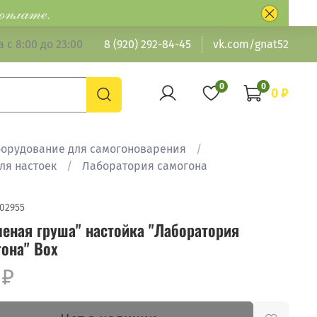
 с 8:00 до 23:00
8 (920) 292-84-45
vk.com/gnat52
0
0
0 ₽
борудование для самогоноварения
ля настоек
Лаборатория самогона
02955
ченая груша" настойка "Лаборатория
гона" Box
 ₽