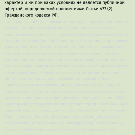
характер и ни при каких условиях не является публичной
офертой, определяемой положениями Статьи 437 (2)
Гражданского кодекса РФ.
псж – аталанта, ливерпуль – атлетико мадрид, зенит – ахмат, бавария – челси, лч,
аль-наср – истиклол, аэропорт краснодар, сочи – динамо москва, роберт
редфорд, марьяна ро, аякс – интер, лига чемпионов уефа, нина останина сектор
газа, утильсбор с 1 ноября, apple обновление ios 26, снижение ставок по ипотеке,
gemini ai, сектор газа, антифа, налоговая, интервидение-2025, дмитрий козак,
илья дель, орви, суонси сити – форест, джимми киммел, крылья советов –
краснодар, алексей воробьёв, старый оскол, всош олимпиада, битва за битвой,
d4vd, реал мадрид – марсель, 18 сентября праздник, ньюкасл барселона прогноз,
старлинк, ривер плейт – палмейрас, дождь со снегом, мелания трамп, jimmy
kimmel, авангард – салават юлаев, автомобилист – трактор, ак барс –
нефтехимик, гороскоп 17 сентября, индексация пенсии, ювентус – боруссия,
цифровой рубль, tradingview, реал сосьедад – реал мадрид, краснодар – акрон,
госуслуги, кирилл лавров, шестидневная рабочая неделя, день танкиста 2025,
канело кроуфорд, татьяна миткова, знаки зодиака, первый канал онлайн, карол
навроцкий, туск, нато, ставка цб рф, мот, мисс беларусь 2025, николай статкевич,
барыс – динамо мн, белавиа, live tv, макрон, калас, москва, погода в москве,
погода в москве, лучшие сериалы 2025, вайлдберриз, игры, сбербанк онлайн,
фильмы, тг, выбрать терапевта, рутуб, озон, оон, финляндия, путин, фсб,