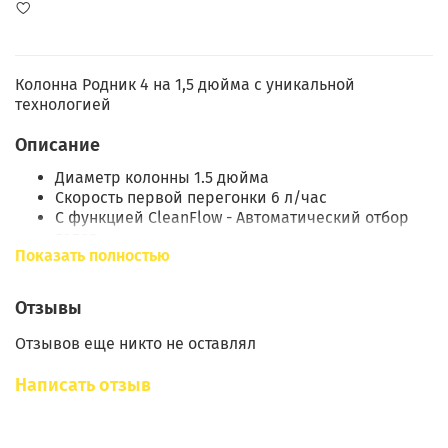
Колонна Родник 4 на 1,5 дюйма с уникальной
технологией
Описание
Диаметр колонны 1.5 дюйма
Скорость первой перегонки 6 л/час
С функцией CleanFlow -
Автоматический отбор
голов
Показать полностью
Узел отбора по пару с технологией
«CleanFlow»
Отзывы
Проще, чем управление по дефлегматору и узлу
Отзывов еще никто не оставлял
отбора по жидкости!
Написать отзыв
Соотношение между отбираемым и возвращаемым
спиртом всегда
стабильно, потому что оно «зашито» в