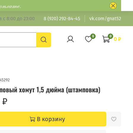
 с 8:00 до 23:00
8 (920) 292-84-45
vk.com/gnat52
0
0
0 ₽
45292
повый хомут 1,5 дюйма (штамповка)
 ₽
В корзину