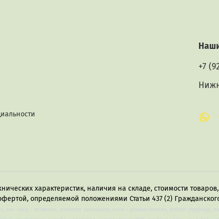
Наши
+7 (9
Нижн
циальности
хнических характеристик, наличия на складе, стоимости товаро
офертой, определяемой положениями Статьи 437 (2) Гражданского
лч, аль-наср – истиклол, аэропорт краснодар, сочи – динамо москва, роберт редфорд, м