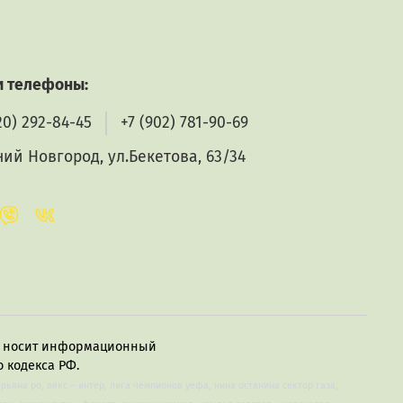
 телефоны:
20) 292-84-45
+7 (902) 781-90-69
ий Новгород, ул.Бекетова, 63/34
в, носит информационный
 кодекса РФ.
арьяна ро, аякс – интер, лига чемпионов уефа, нина останина сектор газа,