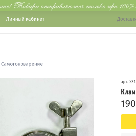
а
Личный кабинет
Доставка
Самогоноварение
арт.
X31
Клам
190