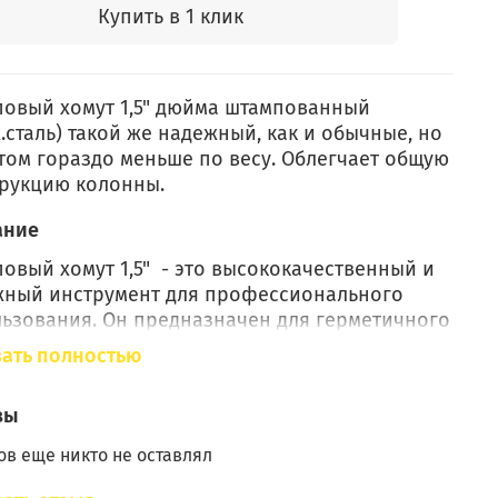
Купить в 1 клик
овый хомут 1,5" дюйма штампованный
.сталь) такой же надежный, как и обычные, но
том гораздо меньше по весу. Облегчает общую
рукцию колонны.
ание
овый хомут 1,5" - это высококачественный и
жный инструмент для профессионального
ьзования. Он предназначен для герметичного
нения труб (царг) дистилляторов,
ать полностью
фикационных колонн, джин-корзин и другого
ого оборудования диаметром 1,5 дюйма. Хомут
вы
нен из нержавеющей стали, что обеспечивает
рочность и долговечность. Благодаря своей
в еще никто не оставлял
рсальности и простоте использования,