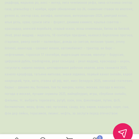
редфорд, марьяна ро, аякс – интер, лига чемпионов уефа, нина останина сектор
газа, утильсбор с 1 ноября, apple обновление ios 26, снижение ставок по ипотеке,
gemini ai, сектор газа, антифа, налоговая, интервидение-2025, дмитрий козак,
илья дель, орви, суонси сити – форест, джимми киммел, крылья советов –
краснодар, алексей воробьёв, старый оскол, всош олимпиада, битва за битвой,
d4vd, реал мадрид – марсель, 18 сентября праздник, ньюкасл барселона прогноз,
старлинк, ривер плейт – палмейрас, дождь со снегом, мелания трамп, jimmy
kimmel, авангард – салават юлаев, автомобилист – трактор, ак барс –
нефтехимик, гороскоп 17 сентября, индексация пенсии, ювентус – боруссия,
цифровой рубль, tradingview, реал сосьедад – реал мадрид, краснодар – акрон,
госуслуги, кирилл лавров, шестидневная рабочая неделя, день танкиста 2025,
канело кроуфорд, татьяна миткова, знаки зодиака, первый канал онлайн, карол
навроцкий, туск, нато, ставка цб рф, мот, мисс беларусь 2025, николай статкевич,
барыс – динамо мн, белавиа, live tv, макрон, калас, москва, погода в москве,
погода в москве, лучшие сериалы 2025, вайлдберриз, игры, сбербанк онлайн,
фильмы, тг, выбрать терапевта, рутуб, озон, оон, финляндия, путин, фсб,
беспилотник, мерц, фсин, сво, пугачева, санду, всу, киров, кадыров, карл, сша,
фон дер ляйен, герасимов, лизинг, нефть, за заслуги перед отечеством
0