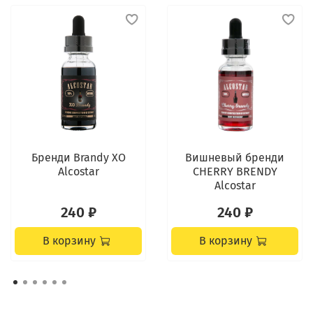
Оставьте напиток настаиваться в темном
прохладном помещении
Дождитесь полного раскрытия вкуса (несколько
дней)
Оптимальная дозировка
: всего один флакон эссенции
идеально подойдет для создания трех литров
великолепного ирландского виски, который по своим
органолептическим качествам не уступает известным
брендам.
Бренди Brandy XO
Вишневый бренди
Подарите себе возможность наслаждаться любимым
Alcostar
CHERRY BRENDY
напитком, созданным с заботой о качестве и вкусе!
Alcostar
240 ₽
240 ₽
В корзину
В корзину