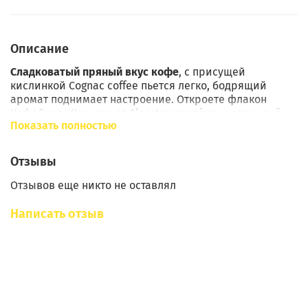
Описание
Сладковатый пряный вкус кофе
, с присущей
кислинкой Cognac coffee пьется легко, бодрящий
аромат поднимает настроение. Откроете флакон
Кофейного Коньяка от Alcostar premium и сразу всё
Показать полностью
поймете!
Натуральное производство
гарантирует высочайшее
Отзывы
качество продукта. Используя современную
технологию вакуумного выпаривания, мы извлекаем
Отзывов еще никто не оставлял
чистые ароматические масла из природных
компонентов, исключая любые химические добавки и
Написать отзыв
вредные вещества из состава.
Простота использования
:
Смешайте содержимое флакона с качественным
самогоном