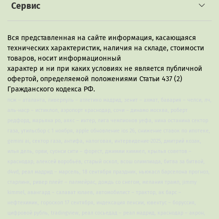
Сервис
Вся представленная на сайте информация, касающаяся
технических характеристик, наличия на складе, стоимости
товаров, носит информационный
характер и ни при каких условиях не является публичной
офертой, определяемой положениями Статьи 437 (2)
Гражданского кодекса РФ.
псж – аталанта, ливерпуль – атлетико мадрид, зенит – ахмат, бавария – челси, лч,
аль-наср – истиклол, аэропорт краснодар, сочи – динамо москва, роберт
редфорд, марьяна ро, аякс – интер, лига чемпионов уефа, нина останина сектор
газа, утильсбор с 1 ноября, apple обновление ios 26, снижение ставок по ипотеке,
gemini ai, сектор газа, антифа, налоговая, интервидение-2025, дмитрий козак,
илья дель, орви, суонси сити – форест, джимми киммел, крылья советов –
краснодар, алексей воробьёв, старый оскол, всош олимпиада, битва за битвой,
d4vd, реал мадрид – марсель, 18 сентября праздник, ньюкасл барселона прогноз,
старлинк, ривер плейт – палмейрас, дождь со снегом, мелания трамп, jimmy
kimmel, авангард – салават юлаев, автомобилист – трактор, ак барс –
нефтехимик, гороскоп 17 сентября, индексация пенсии, ювентус – боруссия,
цифровой рубль, tradingview, реал сосьедад – реал мадрид, краснодар – акрон,