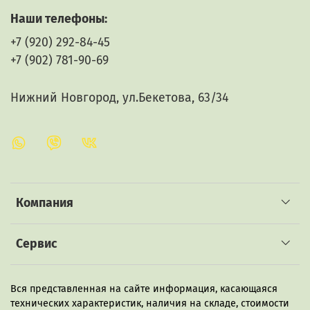
Простой способ — достойный результат за 15 дней.
Наши телефоны:
+7 (920) 292-84-45
Залить содержимое пакета 2 л водки, спирта или
самогона двойной перегонки крепостью 40%.
+7 (902) 781-90-69
Добавить 200 г сахара.
Настоять 10 дней в темном месте. В процессе
Нижний Новгород, ул.Бекетова, 63/34
настаивания встряхивать 1 раз в сутки.
Отфильтровать.
Поставить в темное место, дать отдохнуть 5 дней.
Напиток готов к употреблению. Приятного праздника!
Компания
Сервис
Вся представленная на сайте информация, касающаяся
технических характеристик, наличия на складе, стоимости