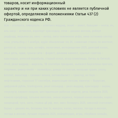
товаров, носит информационный
характер и ни при каких условиях не является публичной
офертой, определяемой положениями Статьи 437 (2)
Гражданского кодекса РФ.
псж – аталанта, ливерпуль – атлетико мадрид, зенит – ахмат, бавария – челси, лч,
аль-наср – истиклол, аэропорт краснодар, сочи – динамо москва, роберт
редфорд, марьяна ро, аякс – интер, лига чемпионов уефа, нина останина сектор
газа, утильсбор с 1 ноября, apple обновление ios 26, снижение ставок по ипотеке,
gemini ai, сектор газа, антифа, налоговая, интервидение-2025, дмитрий козак,
илья дель, орви, суонси сити – форест, джимми киммел, крылья советов –
краснодар, алексей воробьёв, старый оскол, всош олимпиада, битва за битвой,
d4vd, реал мадрид – марсель, 18 сентября праздник, ньюкасл барселона прогноз,
старлинк, ривер плейт – палмейрас, дождь со снегом, мелания трамп, jimmy
kimmel, авангард – салават юлаев, автомобилист – трактор, ак барс –
нефтехимик, гороскоп 17 сентября, индексация пенсии, ювентус – боруссия,
цифровой рубль, tradingview, реал сосьедад – реал мадрид, краснодар – акрон,
госуслуги, кирилл лавров, шестидневная рабочая неделя, день танкиста 2025,
канело кроуфорд, татьяна миткова, знаки зодиака, первый канал онлайн, карол
навроцкий, туск, нато, ставка цб рф, мот, мисс беларусь 2025, николай статкевич,
барыс – динамо мн, белавиа, live tv, макрон, калас, москва, погода в москве,
погода в москве, лучшие сериалы 2025, вайлдберриз, игры, сбербанк онлайн,