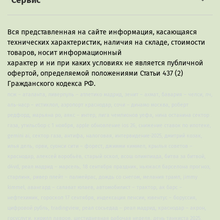
Сервис
Вся представленная на сайте информация, касающаяся
технических характеристик, наличия на складе, стоимости
товаров, носит информационный
характер и ни при каких условиях не является публичной
офертой, определяемой положениями Статьи 437 (2)
Гражданского кодекса РФ.
псж – аталанта, ливерпуль – атлетико мадрид, зенит – ахмат, бавария – челси, лч,
аль-наср – истиклол, аэропорт краснодар, сочи – динамо москва, роберт
редфорд, марьяна ро, аякс – интер, лига чемпионов уефа, нина останина сектор
газа, утильсбор с 1 ноября, apple обновление ios 26, снижение ставок по ипотеке,
gemini ai, сектор газа, антифа, налоговая, интервидение-2025, дмитрий козак,
илья дель, орви, суонси сити – форест, джимми киммел, крылья советов –
краснодар, алексей воробьёв, старый оскол, всош олимпиада, битва за битвой,
d4vd, реал мадрид – марсель, 18 сентября праздник, ньюкасл барселона прогноз,
старлинк, ривер плейт – палмейрас, дождь со снегом, мелания трамп, jimmy
kimmel, авангард – салават юлаев, автомобилист – трактор, ак барс –
нефтехимик, гороскоп 17 сентября, индексация пенсии, ювентус – боруссия,
цифровой рубль, tradingview, реал сосьедад – реал мадрид, краснодар – акрон,
госуслуги, кирилл лавров, шестидневная рабочая неделя, день танкиста 2025,