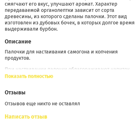
смягчают его вкус, улучшают аромат. Характер
передаваемой органолептки зависит от сорта
древесины, из которого сделаны палочки. Этот вид
изготовлен из дубовых бочек, в которых долгое время
выдерживали бурбон.
Описание
Палочки для настаивания самогона и копчения
продуктов.
При настаивании палочки облагораживают напиток,
смягчают его вкус, улучшают аромат. Характер
Показать полностью
передаваемой органолептки зависит от сорта
древесины, из которого сделаны палочки. Этот вид
Отзывы
изготовлен из дубовых бочек, в которых долгое время
выдерживали бурбон. Большой плюс в том, что даже
Отзывов еще никто не оставлял
после 3 раз использования они способны
облагораживать напиток, придавать ему мягкий
Написать отзыв
вискарный аромат и приятное послевкусие.
Палочки можно использовать и для копчения разных
продуктов: мяса, рыбы, сала и др. Можно