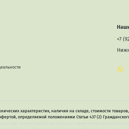
Наши
+7 (9
Нижн
циальности
хнических характеристик, наличия на складе, стоимости товаро
офертой, определяемой положениями Статьи 437 (2) Гражданского
лч, аль-наср – истиклол, аэропорт краснодар, сочи – динамо москва, роберт редфорд, м