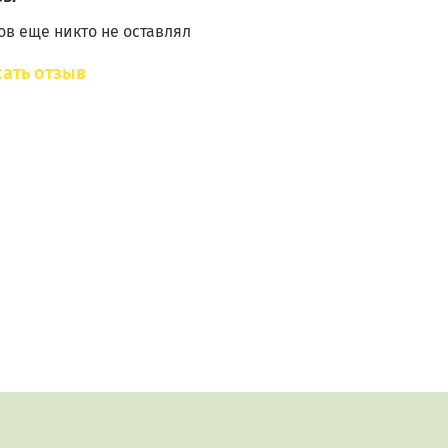
в еще никто не оставлял
ий размер дубовой палочки - 10-15 мм
ать отзыв