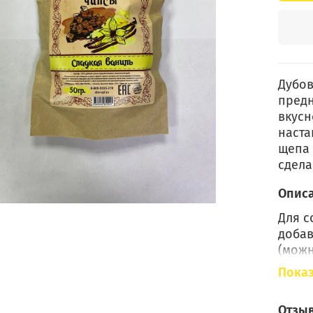
Дубов
предн
вкус
наста
щепа 
сдела
Опис
Для с
добав
(можн
крепо
Показ
необх
Степе
Отзы