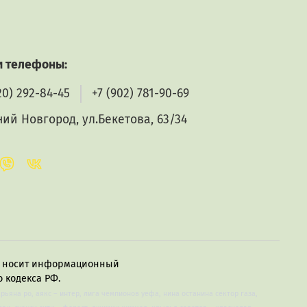
 телефоны:
20) 292-84-45
+7 (902) 781-90-69
ий Новгород, ул.Бекетова, 63/34
в, носит информационный
 кодекса РФ.
арьяна ро, аякс – интер, лига чемпионов уефа, нина останина сектор газа,