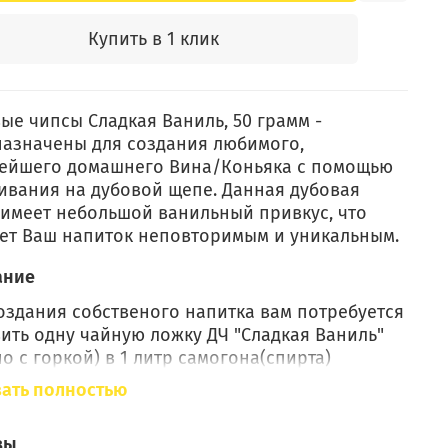
Купить в 1 клик
ые чипсы Сладкая Ваниль, 50 грамм -
азначены для создания любимого,
нейшего домашнего Вина/Коньяка с помощью
ивания на дубовой щепе. Данная дубовая
имеет небольшой ванильный привкус, что
ет Ваш напиток неповторимым и уникальным.
ание
оздания собственого напитка вам потребуется
ить одну чайную ложку ДЧ "Сладкая Ваниль"
о с горкой) в 1 литр самогона(спирта)
стью 40-50 об., настаивать напиток
ать полностью
одимо около 2 недель (14 дней).
нь обжига дубовой щепы - средняя
вы