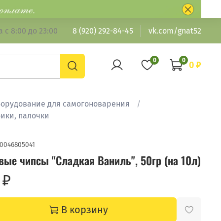
 с 8:00 до 23:00
8 (920) 292-84-45
vk.com/gnat52
0
0
0 ₽
борудование для самогоноварения
бики, палочки
0046805041
вые чипсы "Сладкая Ваниль", 50гр (на 10л)
 ₽
В корзину