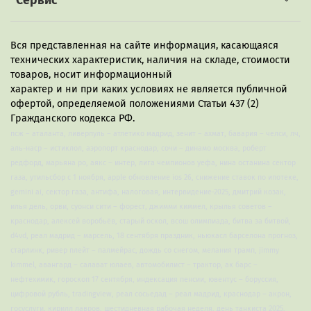
Сервис
Вся представленная на сайте информация, касающаяся
технических характеристик, наличия на складе, стоимости
товаров, носит информационный
характер и ни при каких условиях не является публичной
офертой, определяемой положениями Статьи 437 (2)
Гражданского кодекса РФ.
псж – аталанта, ливерпуль – атлетико мадрид, зенит – ахмат, бавария – челси, лч,
аль-наср – истиклол, аэропорт краснодар, сочи – динамо москва, роберт
редфорд, марьяна ро, аякс – интер, лига чемпионов уефа, нина останина сектор
газа, утильсбор с 1 ноября, apple обновление ios 26, снижение ставок по ипотеке,
gemini ai, сектор газа, антифа, налоговая, интервидение-2025, дмитрий козак,
илья дель, орви, суонси сити – форест, джимми киммел, крылья советов –
краснодар, алексей воробьёв, старый оскол, всош олимпиада, битва за битвой,
d4vd, реал мадрид – марсель, 18 сентября праздник, ньюкасл барселона прогноз,
старлинк, ривер плейт – палмейрас, дождь со снегом, мелания трамп, jimmy
kimmel, авангард – салават юлаев, автомобилист – трактор, ак барс –
нефтехимик, гороскоп 17 сентября, индексация пенсии, ювентус – боруссия,
цифровой рубль, tradingview, реал сосьедад – реал мадрид, краснодар – акрон,
госуслуги, кирилл лавров, шестидневная рабочая неделя, день танкиста 2025,