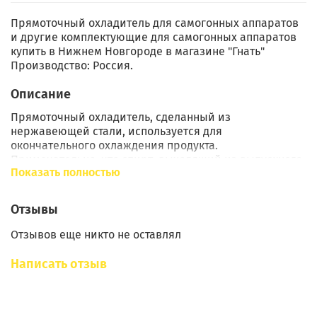
Прямоточный охладитель для самогонных аппаратов
и другие комплектующие для самогонных аппаратов
купить в Нижнем Новгороде в магазине "Гнать"
Производство: Россия.
Описание
Прямоточный охладитель, сделанный из
нержавеющей стали, используется для
окончательного охлаждения продукта.
Примечательно, что спирт, выходящий из выпускного
Показать полностью
узла, имеет температуру 65-75ºC. Если этот горячий
спирт попадет в приемную емкость, то начнется
процесс его частичного окисления под воздействием
Отзывы
атмосферного кислорода, что негативно скажется на
его качестве. Поэтому важно как можно скорее
Отзывов еще никто не оставлял
охладить спирт до комнатной температуры с помощью
маленького прямоточного охладителя. С помощью
Написать отзыв
устройства можно подключить шланги для подачи и
отвода воды размером 10 мм и внутреннюю трубку
диаметром 8 мм. Длина устройства составляет 280 мм
и для подключения его к самогонному оборудованию