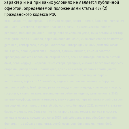
характер и ни при каких условиях не является публичной
офертой, определяемой положениями Статьи 437 (2)
Гражданского кодекса РФ.
псж – аталанта, ливерпуль – атлетико мадрид, зенит – ахмат, бавария – челси, лч,
аль-наср – истиклол, аэропорт краснодар, сочи – динамо москва, роберт
редфорд, марьяна ро, аякс – интер, лига чемпионов уефа, нина останина сектор
газа, утильсбор с 1 ноября, apple обновление ios 26, снижение ставок по ипотеке,
gemini ai, сектор газа, антифа, налоговая, интервидение-2025, дмитрий козак,
илья дель, орви, суонси сити – форест, джимми киммел, крылья советов –
краснодар, алексей воробьёв, старый оскол, всош олимпиада, битва за битвой,
d4vd, реал мадрид – марсель, 18 сентября праздник, ньюкасл барселона прогноз,
старлинк, ривер плейт – палмейрас, дождь со снегом, мелания трамп, jimmy
kimmel, авангард – салават юлаев, автомобилист – трактор, ак барс –
нефтехимик, гороскоп 17 сентября, индексация пенсии, ювентус – боруссия,
цифровой рубль, tradingview, реал сосьедад – реал мадрид, краснодар – акрон,
госуслуги, кирилл лавров, шестидневная рабочая неделя, день танкиста 2025,
канело кроуфорд, татьяна миткова, знаки зодиака, первый канал онлайн, карол
навроцкий, туск, нато, ставка цб рф, мот, мисс беларусь 2025, николай статкевич,
барыс – динамо мн, белавиа, live tv, макрон, калас, москва, погода в москве,
погода в москве, лучшие сериалы 2025, вайлдберриз, игры, сбербанк онлайн,
фильмы, тг, выбрать терапевта, рутуб, озон, оон, финляндия, путин, фсб,