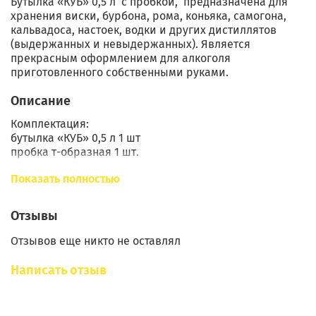
Бутылка «КУБ» 0,5 л с пробкой, предназначена для
хранения виски, бурбона, рома, коньяка, самогона,
кальвадоса, настоек, водки и других дистиллятов
(выдержанных и невыдержанных). Является
прекрасным оформлением для алкоголя
приготовленного собственными руками.
Описание
Комплектация:
бутылка «КУБ» 0,5 л 1 шт
пробка т-образная 1 шт.
Показать полностью
Достоинства бутылки «КУБ»:
Отзывы
Подходит как для длительного хранения, так и для
Отзывов еще никто не оставлял
транспортировки.
Домашний алкоголь в такой бутылке является
Написать отзыв
отличным подарком для друзей, коллег,
родственников.
Подарочные бутылки предназначены для
многократного применения.