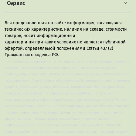
Сервис
Вся представленная на сайте информация, касающаяся
технических характеристик, наличия на складе, стоимости
товаров, носит информационный
характер и ни при каких условиях не является публичной
офертой, определяемой положениями Статьи 437 (2)
Гражданского кодекса РФ.
псж – аталанта, ливерпуль – атлетико мадрид, зенит – ахмат, бавария – челси, лч,
аль-наср – истиклол, аэропорт краснодар, сочи – динамо москва, роберт
редфорд, марьяна ро, аякс – интер, лига чемпионов уефа, нина останина сектор
газа, утильсбор с 1 ноября, apple обновление ios 26, снижение ставок по ипотеке,
gemini ai, сектор газа, антифа, налоговая, интервидение-2025, дмитрий козак,
илья дель, орви, суонси сити – форест, джимми киммел, крылья советов –
краснодар, алексей воробьёв, старый оскол, всош олимпиада, битва за битвой,
d4vd, реал мадрид – марсель, 18 сентября праздник, ньюкасл барселона прогноз,
старлинк, ривер плейт – палмейрас, дождь со снегом, мелания трамп, jimmy
kimmel, авангард – салават юлаев, автомобилист – трактор, ак барс –
нефтехимик, гороскоп 17 сентября, индексация пенсии, ювентус – боруссия,
цифровой рубль, tradingview, реал сосьедад – реал мадрид, краснодар – акрон,