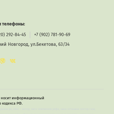
ова 63/34.
 телефоны:
20) 292-84-45
+7 (902) 781-90-69
ние огня
ий Новгород, ул.Бекетова, 63/34
в, носит информационный
 кодекса РФ.
арьяна ро, аякс – интер, лига чемпионов уефа, нина останина сектор газа,