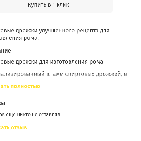
Купить в 1 клик
овые дрожжи улучшенного рецепта для
овления рома.
ание
овые дрожжи для изготовления рома.
иализированный штамм спиртовых дрожжей, в
ании с витаминами, особыми
ать полностью
элементами и микроэлементами,
азначенный для обеспечения стабильного
сса брожения, высокой крепости,
вы
льного вкуса и аромата спирта, получаемого
в еще никто не оставлял
аг на основе мелассы, тростникового сиропа
атоки.
ать отзыв
овые дрожжи для изготовления рома.