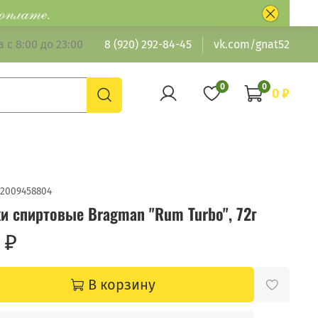
 с 8:00 до 23:00
8 (920) 292-84-45
vk.com/gnat52
0
0
0 ₽
2009458804
и спиртовые Bragman "Rum Turbo", 72г
 ₽
В корзину