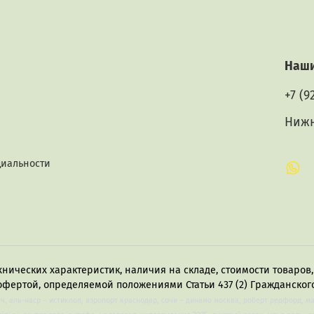
Бекет
Наши
+7 (9
прекраще
Нижн
циальности
хнических характеристик, наличия на складе, стоимости товаро
офертой, определяемой положениями Статьи 437 (2) Гражданского
лч, аль-наср – истиклол, аэропорт краснодар, сочи – динамо москва, роберт редфорд, м