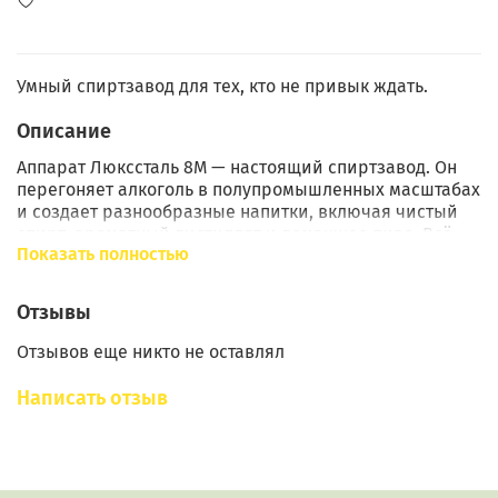
Умный спиртзавод для тех, кто не привык ждать.
Описание
Аппарат Люкссталь 8М — настоящий спиртзавод. Он
перегоняет алкоголь в полупромышленных масштабах
и создает разнообразные напитки, включая чистый
спирт, ароматный дистиллят и домашнее пиво. Всё
Показать полностью
это возможно практически без вашего участия.
Узнайте как — ниже.
Отзывы
Автоматика «Старт-Стоп» в комплекте
Отзывов еще никто не оставлял
Забудьте про долгий отбор «тела» — система все
сделает сама
Написать отзыв