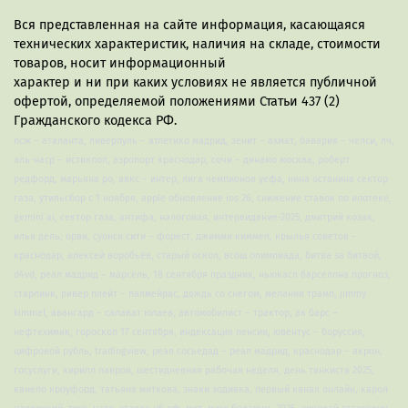
Вся представленная на сайте информация, касающаяся
технических характеристик, наличия на складе, стоимости
товаров, носит информационный
характер и ни при каких условиях не является публичной
офертой, определяемой положениями Статьи 437 (2)
Гражданского кодекса РФ.
псж – аталанта, ливерпуль – атлетико мадрид, зенит – ахмат, бавария – челси, лч,
аль-наср – истиклол, аэропорт краснодар, сочи – динамо москва, роберт
редфорд, марьяна ро, аякс – интер, лига чемпионов уефа, нина останина сектор
газа, утильсбор с 1 ноября, apple обновление ios 26, снижение ставок по ипотеке,
gemini ai, сектор газа, антифа, налоговая, интервидение-2025, дмитрий козак,
илья дель, орви, суонси сити – форест, джимми киммел, крылья советов –
краснодар, алексей воробьёв, старый оскол, всош олимпиада, битва за битвой,
d4vd, реал мадрид – марсель, 18 сентября праздник, ньюкасл барселона прогноз,
старлинк, ривер плейт – палмейрас, дождь со снегом, мелания трамп, jimmy
kimmel, авангард – салават юлаев, автомобилист – трактор, ак барс –
нефтехимик, гороскоп 17 сентября, индексация пенсии, ювентус – боруссия,
цифровой рубль, tradingview, реал сосьедад – реал мадрид, краснодар – акрон,
госуслуги, кирилл лавров, шестидневная рабочая неделя, день танкиста 2025,
канело кроуфорд, татьяна миткова, знаки зодиака, первый канал онлайн, карол