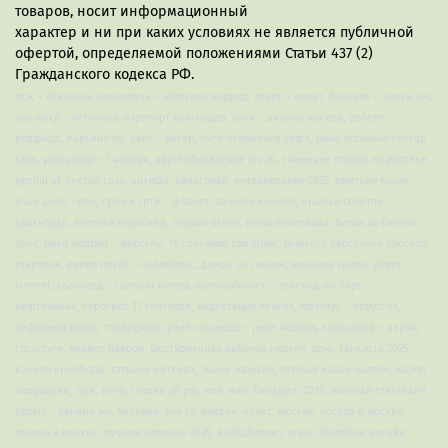
товаров, носит информационный
характер и ни при каких условиях не является публичной
офертой, определяемой положениями Статьи 437 (2)
Гражданского кодекса РФ.
псж – аталанта, ливерпуль – атлетико мадрид, зенит – ахмат, бавария – челси, лч,
аль-наср – истиклол, аэропорт краснодар, сочи – динамо москва, роберт
редфорд, марьяна ро, аякс – интер, лига чемпионов уефа, нина останина сектор
газа, утильсбор с 1 ноября, apple обновление ios 26, снижение ставок по ипотеке,
gemini ai, сектор газа, антифа, налоговая, интервидение-2025, дмитрий козак,
илья дель, орви, суонси сити – форест, джимми киммел, крылья советов –
краснодар, алексей воробьёв, старый оскол, всош олимпиада, битва за битвой,
d4vd, реал мадрид – марсель, 18 сентября праздник, ньюкасл барселона прогноз,
старлинк, ривер плейт – палмейрас, дождь со снегом, мелания трамп, jimmy
kimmel, авангард – салават юлаев, автомобилист – трактор, ак барс –
нефтехимик, гороскоп 17 сентября, индексация пенсии, ювентус – боруссия,
цифровой рубль, tradingview, реал сосьедад – реал мадрид, краснодар – акрон,
госуслуги, кирилл лавров, шестидневная рабочая неделя, день танкиста 2025,
канело кроуфорд, татьяна миткова, знаки зодиака, первый канал онлайн, карол
навроцкий, туск, нато, ставка цб рф, мот, мисс беларусь 2025, николай статкевич,
барыс – динамо мн, белавиа, live tv, макрон, калас, москва, погода в москве,
погода в москве, лучшие сериалы 2025, вайлдберриз, игры, сбербанк онлайн,