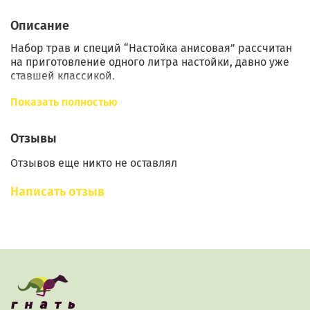
Описание
Набор трав и специй “Настойка анисовая” рассчитан
на приготовление одного литра настойки, давно уже
ставшей классикой.
Анисовка была популярна в России уже в 16 веке.
Показать полностью
Использовали для ее приготовления «сибирский
анис» – бадьян. Позже появились и настойки на
Отзывы
настоящем европейском анисе. В наших наборах:
тмин, анис и бадьян. Пряная и ароматная настойка,
Отзывов еще никто не оставлял
приготовленная дома, станет отличным поводом для
застолья, она отлично сочетается с блюдами
Написать отзыв
традиционной русской кухни.
Состав
анис
тмин
бадьян
Инструкции