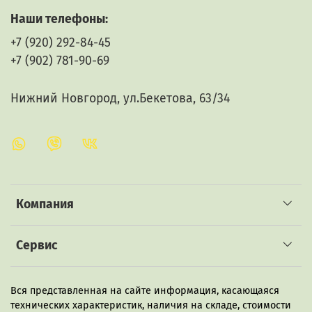
Залить содержимое пакета 2 л водки, спирта или
самогона двойной перегонки крепостью 40%.
Наши телефоны:
Добавить 300 г сахара.
+7 (920) 292-84-45
Настоять 10 дней в темном месте. В процессе
настаивания встряхивать 1 раз в сутки.
+7 (902) 781-90-69
Отфильтровать.
Поставить в темное место, дать отдохнуть 5 дней.
Нижний Новгород, ул.Бекетова, 63/34
Вес: 14 г
Компания
Сервис
Вся представленная на сайте информация, касающаяся
технических характеристик, наличия на складе, стоимости