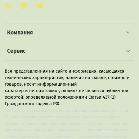
Компания
Сервис
Вся представленная на сайте информация, касающаяся
технических характеристик, наличия на складе, стоимости
товаров, носит информационный
характер и ни при каких условиях не является публичной
офертой, определяемой положениями Статьи 437 (2)
Гражданского кодекса РФ.
псж – аталанта, ливерпуль – атлетико мадрид, зенит – ахмат, бавария – челси, лч,
аль-наср – истиклол, аэропорт краснодар, сочи – динамо москва, роберт
редфорд, марьяна ро, аякс – интер, лига чемпионов уефа, нина останина сектор
газа, утильсбор с 1 ноября, apple обновление ios 26, снижение ставок по ипотеке,
gemini ai, сектор газа, антифа, налоговая, интервидение-2025, дмитрий козак,