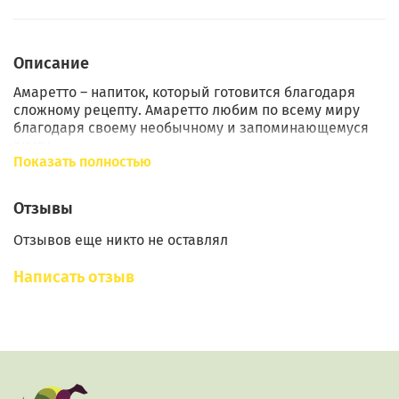
Описание
Амаретто – напиток, который готовится благодаря
сложному рецепту. Амаретто любим по всему миру
благодаря своему необычному и запоминающемуся
вкусу.
Показать полностью
Вкусовой концентрат поможет очень точно передать
тонкий аромат и терпкий вкус амаретто. Его плюс в
Отзывы
том, что он сделан без использования вредных для
человеческого организма добавок.
Отзывов еще никто не оставлял
Инструкция по использованию
Написать отзыв
Рецепт очень прост – необходимо влить концентрат в
самогон (объем – 10 л), тщательно перемешать и
оставить настаиваться на 1-3 суток. Изначальная
крепость самогона – 40-45%. По истечению данного
времени напиток готов к употреблению.