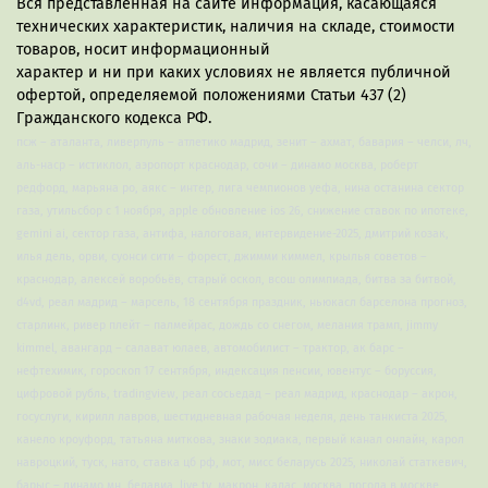
Вся представленная на сайте информация, касающаяся
технических характеристик, наличия на складе, стоимости
товаров, носит информационный
характер и ни при каких условиях не является публичной
офертой, определяемой положениями Статьи 437 (2)
Гражданского кодекса РФ.
псж – аталанта, ливерпуль – атлетико мадрид, зенит – ахмат, бавария – челси, лч,
аль-наср – истиклол, аэропорт краснодар, сочи – динамо москва, роберт
редфорд, марьяна ро, аякс – интер, лига чемпионов уефа, нина останина сектор
газа, утильсбор с 1 ноября, apple обновление ios 26, снижение ставок по ипотеке,
gemini ai, сектор газа, антифа, налоговая, интервидение-2025, дмитрий козак,
илья дель, орви, суонси сити – форест, джимми киммел, крылья советов –
краснодар, алексей воробьёв, старый оскол, всош олимпиада, битва за битвой,
d4vd, реал мадрид – марсель, 18 сентября праздник, ньюкасл барселона прогноз,
старлинк, ривер плейт – палмейрас, дождь со снегом, мелания трамп, jimmy
kimmel, авангард – салават юлаев, автомобилист – трактор, ак барс –
нефтехимик, гороскоп 17 сентября, индексация пенсии, ювентус – боруссия,
цифровой рубль, tradingview, реал сосьедад – реал мадрид, краснодар – акрон,
госуслуги, кирилл лавров, шестидневная рабочая неделя, день танкиста 2025,
канело кроуфорд, татьяна миткова, знаки зодиака, первый канал онлайн, карол
навроцкий, туск, нато, ставка цб рф, мот, мисс беларусь 2025, николай статкевич,
барыс – динамо мн, белавиа, live tv, макрон, калас, москва, погода в москве,